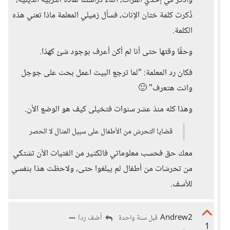
وأذكر في إحدي المرات، أثناء دراستنا لمادة التربية الدينية،
ذُكرت كلمة ختان الإناث، فسأل زميلي المعلمة ماذا تعني هذه
الكلمة.
وحقًا وقتها حتى أنا لم أكن أعرف بوجود شئ كهذا.
فكان رد المعلمة: "لما ترجع البيت اعمل بحث على جوجل
وانت هتعرف" 🙂
وهذا كله منذ عشر سنوات فتخيلى كيف هو الوضع الأن.
قضايا التحرش من الأطفال على سبيل المثال لا الحصر
معك حق فحسب معلوماتي فالكثير من الفتيات الأن تشتكي
من تحرشات من أطفال لم يبلغوا حتى، ولاحظت هذا بنفسي
للأسف.
Andrew2
أضف ردا
قبل سنة واحدة
1