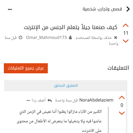
قصص وتجارب شخصية
كيف صنعنا جيلاً يتعلم الجنس من الإنترنت
11
حذف بواسطة المستخدم
Omar_Mahmoud173
قبل سنة
واحدة
التعليقات
عرض جميع التعليقات
التعليق السابق
NoraAbdelaziem
أضف ردا
قبل سنة واحدة
0
الكثير من الأباء مازالوا يظنوا أننا نعيش في الزمن الذي
عاشوا فيه ولا يتخيلوا ما يتعرض له الأطفال من محتوى
على الانترنت