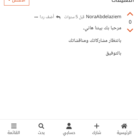
التعليقات
الأفضل
NoraAbdelaziem
أضف ردا
قبل 5 سنوات
0
مرحبا بك بيننا هاني،
بانتظار مشاركاتك ومناقشاتك
بالتوفيق
الرئيسية
شارك
حسابي
بحث
القائمة