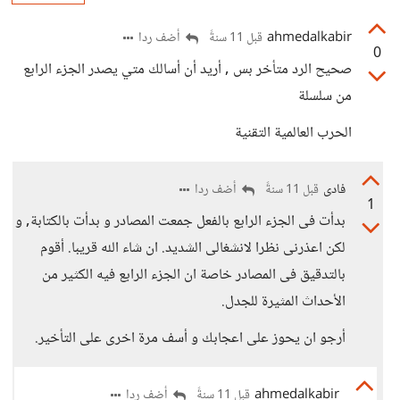
ahmedalkabir
أضف ردا
قبل 11 سنةً
0
صحيح الرد متأخر بس , أريد أن أسالك متي يصدر الجزء الرابع
من سلسلة
الحرب العالمية التقنية
فادى
أضف ردا
قبل 11 سنةً
1
بدأت فى الجزء الرابع بالفعل جمعت المصادر و بدأت بالكتابة, و
لكن اعذرنى نظرا لانشغالى الشديد. ان شاء الله قريبا. أقوم
بالتدقيق فى المصادر خاصة ان الجزء الرابع فيه الكثير من
الأحداث المثيرة للجدل.
أرجو ان يحوز على اعجابك و أسف مرة اخرى على التأخير.
ahmedalkabir
أضف ردا
قبل 11 سنةً