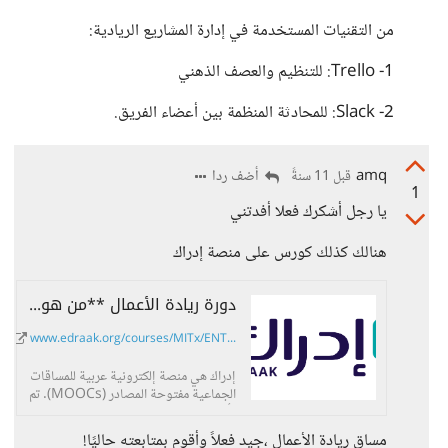
من التقنيات المستخدمة في إدارة المشاريع الريادية:
1- Trello: للتنظيم والعصف الذهني
2- Slack: للمحادثة المنظمة بين أعضاء الفريق.
amq
أضف ردا
قبل 11 سنةً
1
يا رجل أشكرك فعلا أفدتني
هنالك كذلك كورس على منصة إدراك
دورة ريادة الأعمال **من هو عميلك؟**
www.edraak.org/courses/MITx/ENT...
إدراك هي منصة إلكترونية عربية للمساقات
الجماعية مفتوحة المصادر (MOOCs). تم
تأسيس إدراك بمبادرة من مؤسسة الملكة
رانيا للتعليم والتنمية والتي تحرص على
مساق ريادة الأعمال ،جيد فعلاً وأقوم بمتابعته حاليًا!