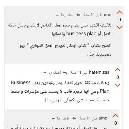
amq
أضف ردا
قبل 11 سنةً
0
للأسف الكثير ممن يقوم ببدء عمله الخاص لا يقوم بعمل خطة
العمل أو business plan واهمالها.
أنصح بكتاب " كتاب ابتكار نموذج العمل التجاري " فهو
مفيييييد جدًا.
hatem.saa
أضف ردا
قبل 11 سنةً
0
وهنالك مشكلة اخرى تتعلق بمن يقومون بعمل Business
Plan وهي انها مجرد قالب لا يستند على مؤشرات وخطط
حقيقية. مجرد شئ تكميلي لغرض ما !
amq
أضف ردا
قبل 11 سنةً
0
يعني هل تعتقد أن هذا النموذج فارغ ولا فائدة منه ؟ أم هناك