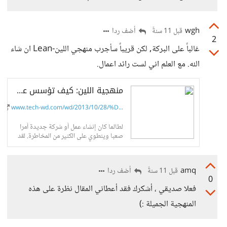
بذل كافة الجهود والمساعي للمساهمة في
وضع العالم العربي في المقدمة في مجال
التربية والتعليم كونهما حجر...
wgh
أضف ردا
قبل 11 سنةً
2
غالباً على البركة, لكن قريباً سأجرب منهجي اللين-Lean ان شاء
الله. مع العلم اني لست رائد اعمال.
منهجية اللين: كيف تؤسس عملا في القرن الواحد والعشرين - عالم التقنية
www.tech-wd.com/wd/2013/10/28/%D...
لطالما كان إنشاء عمل أو شركة جديدة أمرا
صعبا وينطوي على الكثير من المخاطرة. لقد
كانت الطريقة السائدة والمنتشرة طيلة عقود
للقيام بهذا الأمر تعتمد على كتابة خطة عمل
مفصلة يتلوها طلب التمويل من المستثمرين،
amq
أضف ردا
قبل 11 سنةً
ثم بناء فريق ينجز العمل، فبناء المنتج أو
0
تهيئة...
فعلا صديقي ، أشكرك فقد أعطاني المقال نظرة على هذه
المنهجية الجميلة :)