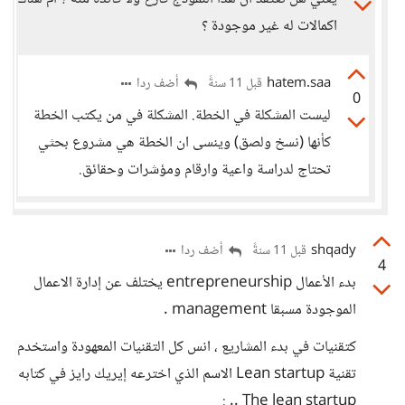
اكمالات له غير موجودة ؟
hatem.saa
أضف ردا
قبل 11 سنةً
0
ليست المشكلة في الخطة. المشكلة في من يكتب الخطة
كأنها (نسخ ولصق) وينسى ان الخطة هي مشروع بحثي
تحتاج لدراسة واعية وارقام ومؤشرات وحقائق.
shqady
أضف ردا
قبل 11 سنةً
4
بدء الأعمال entrepreneurship يختلف عن إدارة الاعمال
الموجودة مسبقا management .
كتقنيات في بدء المشاريع ، انس كل التقنيات المعهودة واستخدم
تقنية Lean startup الاسم الذي اخترعه إيريك رايز في كتابه
The lean startup .. :