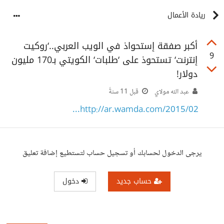
ريادة الأعمال
أكبر صفقة إستحواذ في الويب العربي..‘روكيت
9
إنترنت‘ تستحوذ على ‘طلبات‘ الكويتي بـ170 مليون
دولار!‎‎
عبد الله مولاي
قبل 11 سنةً
http://ar.wamda.com/2015/02...
يرجى الدخول لحسابك أو تسجيل حساب لتستطيع إضافة تعليق
حساب جديد
دخول