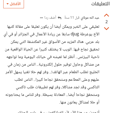
التعليقات
الأفضل
عبد الله مولاي
أضف ردا
قبل 11 سنةً
2
تعليقي على الخبر ويمكن أيضا أن يكون تعليقا على مقالة كتبها
الأخ يوغرطة djug سابقا عن ريادة الأعمال في الجزائر أو في أي
بلد عربي. هناك المزيد من الأسواق غير المكتشفة التي يمكن
تحقيق نجاح فيها. الويب لا يختلف كثيرا عن الحياة الواقعية من
ناحية البيزنس.. أنظر لما تعيشه في حياتك اليومية وما تواجهه
من مشاكل وحاول توفير حلول إلكترونية.. الناس من زمان في
الخليج تطلب الطعام عبر الهاتف!.. وفر لهم حلا تقنيا يسهل الأمر
عليهم وعلى المطاعم وستحقق نجاحا كبيرا.. الناس تطلب
التاكسي وقد تجد مشاكلا، وفر لهم تطبيقات طلب تاكسي
وستحقق نجاحا أيضا.. المعادلة بسيطة. وفر للناس ما يحتاجونه
أو حلا لمشاكل يعانون منها.
أتحدث عن هذا الآن لأن الفرانكفونيين في بلدي الجزائر