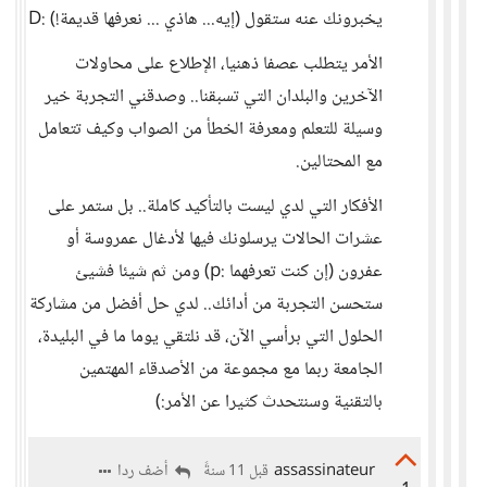
يخبرونك عنه ستقول (إيه... هاذي ... نعرفها قديمة!) :D
الأمر يتطلب عصفا ذهنيا، الإطلاع على محاولات
الآخرين والبلدان التي تسبقنا.. وصدقني التجربة خير
وسيلة للتعلم ومعرفة الخطأ من الصواب وكيف تتعامل
مع المحتالين.
الأفكار التي لدي ليست بالتأكيد كاملة.. بل ستمر على
عشرات الحالات يرسلونك فيها لأدغال عمروسة أو
عفرون (إن كنت تعرفهما :p) ومن ثم شيئا فشيئ
ستحسن التجربة من أدائك.. لدي حل أفضل من مشاركة
الحلول التي برأسي الآن، قد نلتقي يوما ما في البليدة،
الجامعة ربما مع مجموعة من الأصدقاء المهتمين
بالتقنية وسنتحدث كثيرا عن الأمر:)
assassinateur
أضف ردا
قبل 11 سنةً