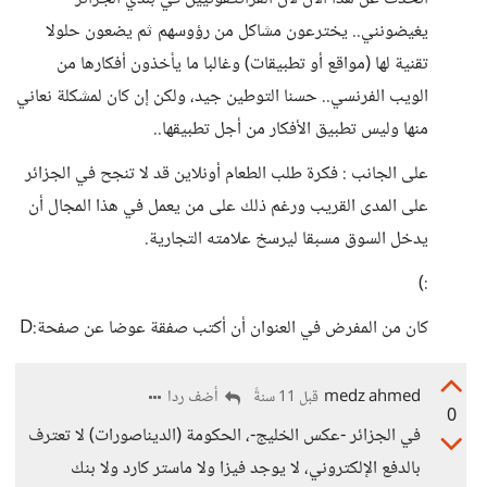
يغيضونني.. يخترعون مشاكل من رؤوسهم ثم يضعون حلولا
تقنية لها (مواقع أو تطبيقات) وغالبا ما يأخذون أفكارها من
الويب الفرنسي.. حسنا التوطين جيد، ولكن إن كان لمشكلة نعاني
منها وليس تطبيق الأفكار من أجل تطبيقها..
على الجانب : فكرة طلب الطعام أونلاين قد لا تنجح في الجزائر
على المدى القريب ورغم ذلك على من يعمل في هذا المجال أن
يدخل السوق مسبقا ليرسخ علامته التجارية.
:)
كان من المفرض في العنوان أن أكتب صفقة عوضا عن صفحة:D
medz ahmed
أضف ردا
قبل 11 سنةً
0
في الجزائر -عكس الخليج-، الحكومة (الديناصورات) لا تعترف
بالدفع الإلكتروني، لا يوجد فيزا ولا ماستر كارد ولا بنك