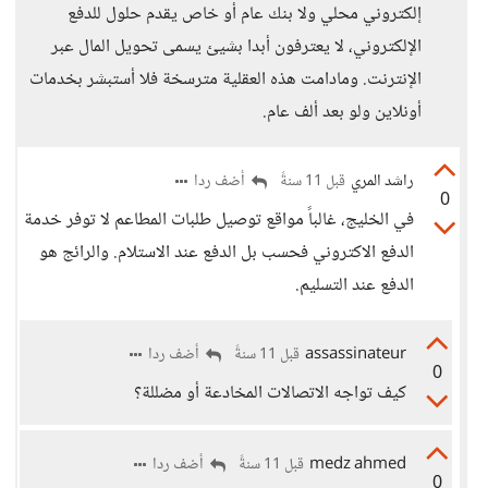
إلكتروني محلي ولا بنك عام أو خاص يقدم حلول للدفع
الإلكتروني، لا يعترفون أبدا بشيئ يسمى تحويل المال عبر
الإنترنت. ومادامت هذه العقلية مترسخة فلا أستبشر بخدمات
أونلاين ولو بعد ألف عام.
راشد المري
أضف ردا
قبل 11 سنةً
0
في الخليج، غالباً مواقع توصيل طلبات المطاعم لا توفر خدمة
الدفع الاكتروني فحسب بل الدفع عند الاستلام. والرائج هو
الدفع عند التسليم.
assassinateur
أضف ردا
قبل 11 سنةً
0
كيف تواجه الاتصالات المخادعة أو مضللة؟
medz ahmed
أضف ردا
قبل 11 سنةً
0