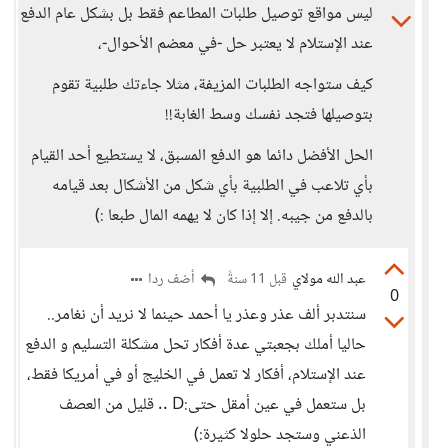
ليس مواقع توصيل طلبات المطاعم فقط بل بشكل عام الدفع
عند الإستلام لا يعتبر حل -في معضم الأحوال-،
كيف ستواجه الطلبات المزيفة، مثلا جاءتك طلبية تقوم
بتوصيلها فتجد نفسك وسط الغابة!!
الحل الأفضل دائما هو الدفع المسبق، لا يستطيع أحد القيام
بأي تلاعب في الطلبية بأي شكل من الأشكال بعد قيامه
بالدفع من جيبه. إلا إذا كان لا يهمه المال طبعا :)
عبد الله مولاي
أضف ردا
قبل 11 سنةً
0
سنتدبر ألف عذر وعذر يا أحمد حينما لا نريد أن نغامر..
حاليا أملك بجعبتي عدة أفكار تحل مشكلة التسليم و الدفع
عند الإستلام، أفكار لا تعمل في الخليج أو في أمريكا فقط،
بل ستعمل في عين أمقل حتى:D .. قليل من العصف
الذعني وستجد حلولا كثيرة:)