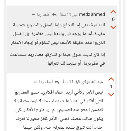
medz ahmed
أضف ردا
قبل 11 سنةً
0
المغامرة تعني إما النجاح وإما الفشل والخروج بتجربة
مفيدة، أما ما يوجد في واقعنا ليس مغامرة، بل الفشل
الذريع! هذه حقيقة للأسف ليس تشاؤم أو إيجاد الأعذار
إذا كان لديك حلول حبذا لو تشاركها معنا، ربما سنساعدك
في تطويرها، أو سنجد لك ثغراتها.
عبد الله مولاي
أضف ردا
قبل 11 سنةً
1
ليس الأمر وكأني أريد إخفاء أفكاري، جميع المشاريع
التي أفكر في تنفيذها لا تتطلب حلولا لوجيستية ولا
تتضمن الدفع عند التسليم.. لم أرد طرح الأفكار لكي
يكون هنالك عصف ذهني، الأمر كلغز محير لا تعرف
حله.. أنت تتوق بشدة لمعرفة حله، ولكن حينما