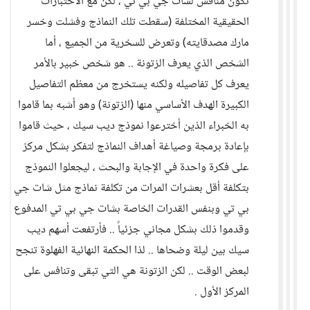
تكون منافس لشات جي بي تي ، لكن مع الاختبارات
الحقيقية المختلفة (سقطت تلك النماذج وفشلت وخسر
مارك مصدقايته) وتعرض للسخرية من الجميع ، أما
الشخص الذي يعرف الزتونة .. هو شخص خبير بالأمر
يعرف كل تفاصيله ولكنه يستخرج من معظم التفاصيل
الكبيرة الهدف الأساسي منها (الزتونة) وهو أشبه بما قاموا
به الخبراء الذين أخترعوا نموذج ديب سيك ، حيث قاموا
بإعادة برمجة وصياغة أهداف النماذج لتفكر بشكل مركز
على فكرة واحدة في الإجابة والبحث ، ليجعلوا النموذج
بتكلفة أقل بعشرات المرات من تكلفة نماذج مثل شات جي
بي تي وبنفس القدرات الخاصة بشات جي بي تي المدفوع
وقدموا ذلك بشكل مجاني جزئياً .. فأرتفعت أسهم ديب
سيك بين ليلة وضحاها .. لذا الحكمة النهائية الفهلوة تنجح
لبعض الوقت .. لكن الزتونة هي التي تبقى وتنافس على
المركز الأول .