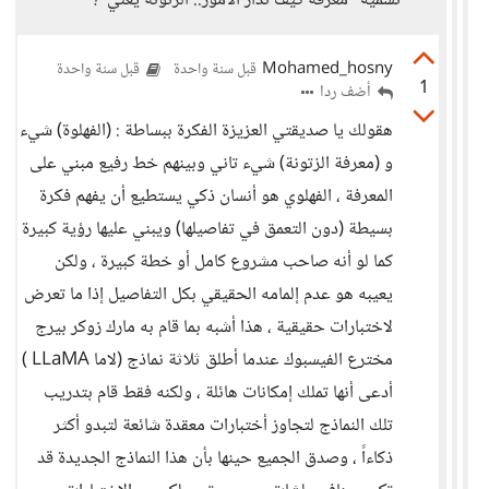
نسميه "معرفة كيف تُدار الأمور.. الزتونة يعني"؟
Mohamed_hosny
قبل سنة واحدة
قبل سنة واحدة
1
أضف ردا
هقولك يا صديقتي العزيزة الفكرة ببساطة : (الفهلوة) شيء
و (معرفة الزتونة) شيء تاني وبينهم خط رفيع مبني على
المعرفة ، الفهلوي هو أنسان ذكي يستطيع أن يفهم فكرة
بسيطة (دون التعمق في تفاصيلها) ويبني عليها رؤية كبيرة
كما لو أنه صاحب مشروع كامل أو خطة كبيرة ، ولكن
يعيبه هو عدم إلمامه الحقيقي بكل التفاصيل إذا ما تعرض
لاختبارات حقيقية ، هذا أشبه بما قام به مارك زوكر بيرج
مخترع الفيسبوك عندما أطلق ثلاثة نماذج (لاما LLaMA )
أدعى أنها تملك إمكانات هائلة ، ولكنه فقط قام بتدريب
تلك النماذج لتجاوز أختبارات معقدة شائعة لتبدو أكثر
ذكاءاً ، وصدق الجميع حينها بأن هذا النماذج الجديدة قد