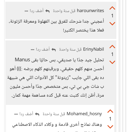
harounwrites
أضف ردا
قبل سنة واحدة
1
أعجبني جدا شرحك للفرق بين الفهلوة ومعرفة الزتونة،
فعلا هذا يختصر الكثير!
ErinyNabil
أضف ردا
قبل سنة واحدة
1
تحليل جيد جدًا يا صديقي، بس حاليًا بقى Manus
أحسن منهم كلهم حقيقي، وبرقبتهم كلهم برضه :))) أهو
ده بقى اللي جايب "زيتونة" كل الأدوات اللي هي شبيهة
ب شات جي بي تي، بس متخصص جدًا وأحسن مليون
مرة، أظن إنك كتبت عنه قبل كده مساهمة مهمة كمان.
Mohamed_hosny
أضف ردا
قبل سنة واحدة
1
وهناك نماذج أخرى قادمة و وكلاء الذكاء الاصطناعي