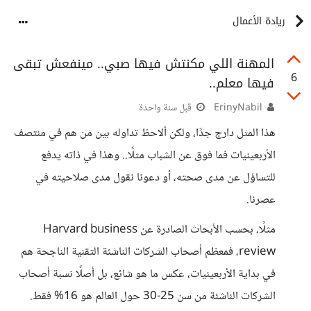
ريادة الأعمال
المهنة اللي مكنتش فيها صبي.. مينفعش تبقى
6
فيها معلم..
ErinyNabil
قبل سنة واحدة
هذا المثل دارج جدًا، ولكن ألاحظ تداوله بين من هم في منتصف
الأربعينيات فما فوق عن الشباب مثلًا.. وهذا في ذاته يدفع
للتساؤل عن مدى صحته، أو دعونا نقول مدى صلاحيته في
عصرنا.
مثلًا، بحسب الأبحاث الصادرة عن Harvard business
review، فمعظم أصحاب الشركات الناشئة التقنية الناجحة هم
في بداية الأربعينيات، عكس ما هو شائع، بل أصلًا نسبة أصحاب
الشركات الناشئة من سن 25-30 حول العالم هو 16% فقط.