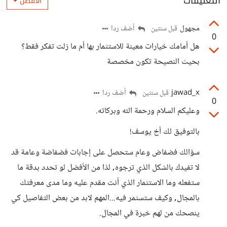
التعليقات
الأفضل
مجهول
أضف ردا
قبل سنتين
0
هل أمامك خيارات معينة للاستثمار بها أم ما زلت تفكر فقط؟
بحيث النصيحة تكون مخصصة
jawad_x
أضف ردا
قبل سنتين
0
وعليكم السلام ورحمة الله وبركاته.
بالتوفيق لك أخ يوسف!
سؤالك فضفاض وعام ستحصل على إجابات فضفاضة وعامة قد
لا تفيدك بالشكل الذي ترجوه, لذا من الأفضل لو تحدد بدقة ما
ستفعله وما الاستثمار الذي أنت مقدم عليه وما مدى معرفتك
بالمجال, وكيف ستسثمر فيه...المهم لابد من بعض التفاصيل كي
ينصحك من لهم خبرة في المجال.