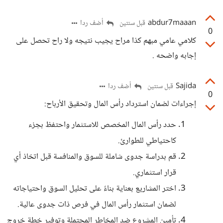
abdur7maaan
أضف ردا
قبل سنتين
0
كلامي عامي مبهم كذا مراح يجيب نتيجه ولا راح تحصل على
إجابه واضحه .
Sajida
أضف ردا
قبل سنتين
0
إجراءات لضمان استرداد رأس المال وتحقيق الأرباح:
حدد رأس المال المخصص للاستثمار واحتفظ بجزء
كاحتياطي للطوارئ.
قم بدراسة جدوى شاملة للسوق والمنافسة قبل اتخاذ أي
قرار استثماري.
اختر المشاريع بعناية بناءً على تحليل السوق واحتياجاته
لضمان استثمار رأس المال في فرص ذات جدوى عالية.
تأمين المشروع ضد المخاطر المحتملة وتوفير خطة خروج