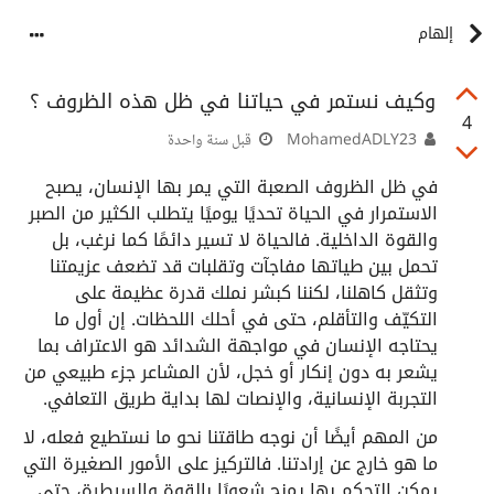
إلهام
وكيف نستمر في حياتنا في ظل هذه الظروف ؟
4
MohamedADLY23
قبل سنة واحدة
في ظل الظروف الصعبة التي يمر بها الإنسان، يصبح
الاستمرار في الحياة تحديًا يوميًا يتطلب الكثير من الصبر
والقوة الداخلية. فالحياة لا تسير دائمًا كما نرغب، بل
تحمل بين طياتها مفاجآت وتقلبات قد تضعف عزيمتنا
وتثقل كاهلنا، لكننا كبشر نملك قدرة عظيمة على
التكيّف والتأقلم، حتى في أحلك اللحظات. إن أول ما
يحتاجه الإنسان في مواجهة الشدائد هو الاعتراف بما
يشعر به دون إنكار أو خجل، لأن المشاعر جزء طبيعي من
التجربة الإنسانية، والإنصات لها بداية طريق التعافي.
من المهم أيضًا أن نوجه طاقتنا نحو ما نستطيع فعله، لا
ما هو خارج عن إرادتنا. فالتركيز على الأمور الصغيرة التي
يمكن التحكم بها يمنح شعورًا بالقوة والسيطرة، حتى