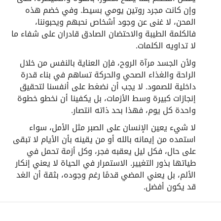
وإن كانت مجرد روتين يومي بسيط. وفي خضم هذه
المحن، لا غنى عن وجود أشخاص نحبهم ويحبوننا،
فالكلمة الطيبة والاحتضان الصادق قادران على شفاء ما
لا تداويه الكلمات.
ولأن الجسد مرآة الروح، فإن العناية بالنفس من خلال
الراحة والغذاء الصحي والحركة تساهم في بناء قدرة
داخلية للصمود. لا يجب أن نضغط على أنفسنا لتحقيق
إنجازات كبيرة وسط الأزمات، بل يكفينا أن نخطو خطوة
واحدة كل يوم، فهذا بحد ذاته انتصار.
لا شيء يعين الإنسان على الصبر مثل الأمل، سواء
استمده من إيمانه بالله أو من يقينه بأن الأيام لا تبقى
على حال، فكل ليل يعقبه فجر، وكل أزمة تحمل في
طياتها بذور التغيير. الاستمرار في الحياة لا يعني إنكار
الألم، بل يعني المضي قدمًا رغم وجوده، بثقة أن الغد
قد يكون أفضل.