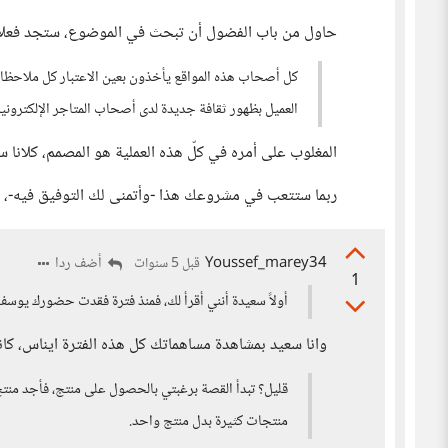
حاول من باب الفضول أن تبحث في الموضوع، ستجد فعلاً أن
كل أصحاب هذه المواقع يأخذون بعين الاعتبار كل ملاحظ
العميل بظهور ثقافة جديدة لدى أصحاب المتاجر الإلكترونية.
المغلوب على أمره في كلّ هذه العملية هو المصمم، كلانا 
ربما ستتعب في مشروعك هذا -وأتمنى لك التوفيق فيه-، ل
Youssef_marey34
أضف ردا
قبل 5 سنوات
1
أولاً سعيدة أنني أقرأ لك، فمنذ فترة فقدت حضورك يوسف
وانا سعيد بمشاهدة مساهماتك كل هذه الفترة ايناس، كا
قليل؟ تبدأ القصة برغبتي بالحصول على منتج، فأجد منت
منتجات كثيرة بدل منتج واحد.