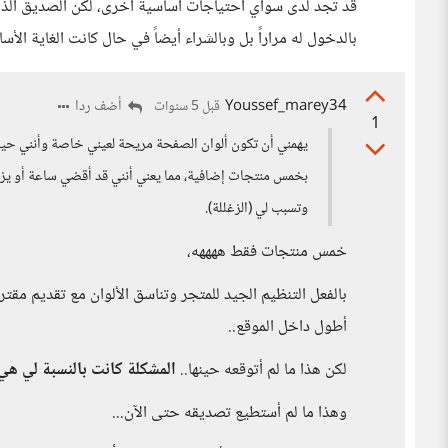
قد تجد لدى سواي احتياجات أساسية أخرى، لكن الصديق الذي ن
بالدخول له مراراً بل وبالشراء أيضاً في حال كانت الغاية الأ
Youssef_marey34
أضف ردا
قبل 5 سنوات
1
يهمني أن تكون ألوان الصفحة مريحة لعيني خاصة وأنني ح
بخمس منتجات إضافية، مما يعني أنني قد أقضي ساعة أو يزي
وتسبب لي (الزغللة).
خمس منتجات فقط ههههه،
بالفعل التنظيم الجيد للمتجر وتناسق الألوان مع تقديم مق
أطول داخل الموقع..
لكن هذا ما لم أتوقعه حينها..
المشكلة كانت بالنسبة لي هي 
وهذا ما لم أستطيع تصديقه حتى الآن...