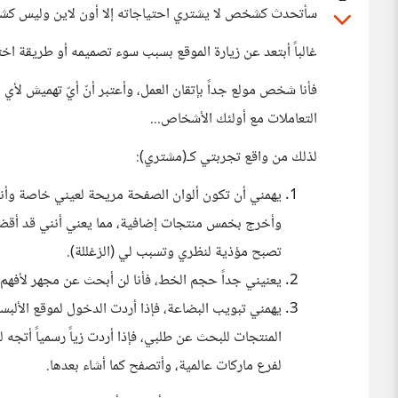
سأتحدث كشخص لا يشتري احتياجاته إلا أون لاين وليس كش
غالباً أبتعد عن زيارة الموقع بسبب سوء تصميمه أو طريقة اخت
فأنا شخص مولع جداً بإتقان العمل، وأعتبر أنّ أيّ تهميش ل
التعاملات مع أولئك الأشخاص...
لذلك من واقع تجربتي كـ(مشتري):
يهمني أن تكون ألوان الصفحة مريحة لعيني خاصة وأن
وأخرج بخمس منتجات إضافية، مما يعني أنني قد أقضي
تصبح مؤذية لنظري وتسبب لي (الزغللة).
يعنيني جداً حجم الخط، فأنا لن أبحث عن مجهر لأفهم 
يهمني تبويب البضاعة، فإذا أردت الدخول لموقع الألب
المنتجات للبحث عن طلبي، فإذا أردت زياً رسمياً أتجه 
لفرع ماركات عالمية، وأتصفح كما أشاء بعدها.