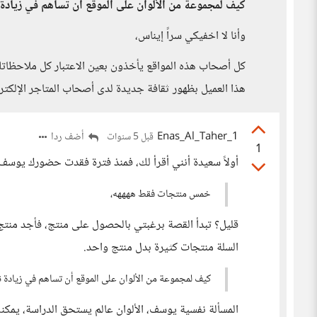
كيف لمجموعة من الألوان على الموقع أن تساهم في زيادة
وأنا لا اخفيكي سراً إيناس،
كل أصحاب هذه المواقع يأخذون بعين الاعتبار كل ملاحظا
هذا العميل بظهور ثقافة جديدة لدى أصحاب المتاجر الإلكترون
Enas_Al_Taher_1
أضف ردا
قبل 5 سنوات
1
أولاً سعيدة أنني أقرأ لك، فمنذ فترة فقدت حضورك يوسف
خمس منتجات فقط ههههه،
قليل؟ تبدأ القصة برغبتي بالحصول على منتج، فأجد منت
السلة منتجات كثيرة بدل منتج واحد.
كيف لمجموعة من الألوان على الموقع أن تساهم في زيادة ن
المسألة نفسية يوسف، الألوان عالم يستحق الدراسة، يمكن