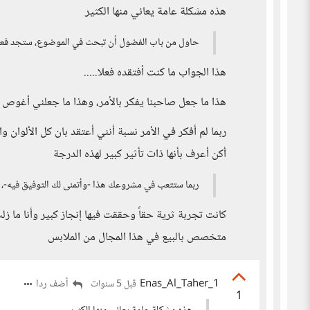
هذه مشكلة عامة يعاني منها الكثير
حاول من باب الفضول أن تبحث في الموضوع، ستجد فعلاً أ
هذا الجواب ما كنت أفتقده فعلا.....
هذا ما جعل صاحبنا يفكر بالأمر، وهذا ما جعلني أغوص 
ربما لم أفكر في الأمر نسبة أنني أعتقد بان كل الألوان
أكن أعرف بأنها ذات تأثير كبير لهذه الدرجة
ربما ستتعب في مشروعك هذا -وأتمنى لك التوفيق فيه-، 
كانت تجربة ثرية حقاً وحققت فيها إنجاز كبير وأنا ما ز
متخصص بالبيع في هذا المجال من الملابس
Enas_Al_Taher_1
أضف ردا
قبل 5 سنوات
1