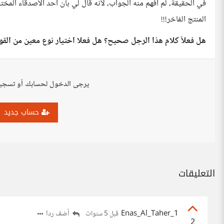
في الحقيقة، لم أفهم منه الجواب، لأنه قال لي بان أحد الأصدقاء الم
المنتج الفاخر!!!
هل فعلاً كلام هذا الرجل صحيح؟ هل فعلا اختيار نوع معين من القوا
يرجى الدخول لحسابك أو تسجي
حساب جديد
التعليقات
Enas_Al_Taher_1
أضف ردا
قبل 5 سنوات
2