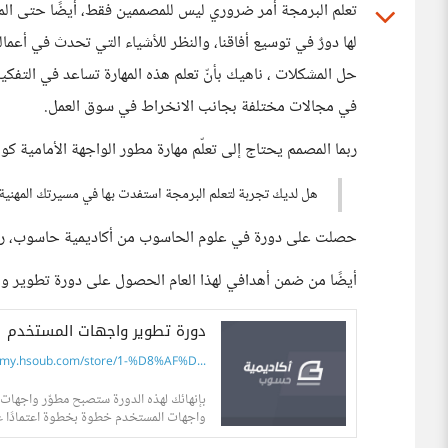
تعلم البرمجة أمر ضروري ليس للمصممين فقط، أيضًا حتى المتر
لها دورٌ في توسيع أفاقنا، والنظر للأشياء التي تحدث في أعمال
حل المشكلات ، ناهيك بأنّ تعلم هذه المهارة تساعد في التفكي
في مجالات مختلفة بجانب الانخراط في سوق العمل.
ربما المصمم يحتاج إلى تعلّم مهارة مطور الواجهة الأمامية ك
هل لديك تجربة لتعلم البرمجة استفدت بها في مسيرتك المهنية؟
حصلت على دورة في علوم الحاسوب من أكاديمية حاسوب، ربما ل
أيضًا من ضمن أهدافي لهذا العام الحصول على دورة تطوير و
دورة تطوير واجهات المستخدم
my.hsoub.com/store/1-%D8%AF%D...
بإنهائك لهذه الدورة ستصبح مطوّر واجهات 
واجهات المستخدم خطوة بخطوة اعتمادًا على