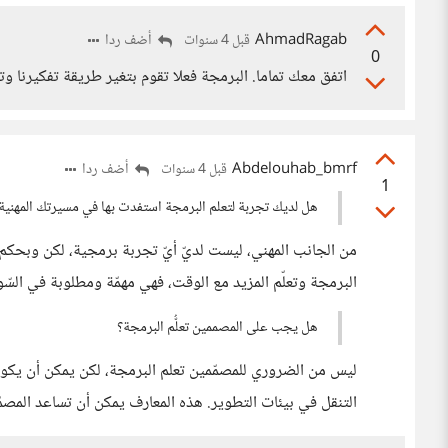
AhmadRagab
أضف ردا
قبل 4 سنوات
0
اتفق معك تماما. البرمجة فعلا تقوم بتغير طريقة تفكيرنا 
Abdelouhab_bmrf
أضف ردا
قبل 4 سنوات
1
هل لديك تجربة لتعلم البرمجة استفدت بها في مسيرتك المهنية؟
من الجانب المهني، ليست لديّ أيّ تجربة برمجية، لكن وبحكم 
البرمجة وتعلّم المزيد مع الوقت، فهي مهمّة ومطلوبة في السّ
هل يجب على المصممين تعلُّم البرمجة؟
ليس من الضروري للمصمّمين تعلم البرمجة، لكن يمكن أن يكو
التنقل في بيئات التطوير. هذه المعارف يمكن أن تساعد المص