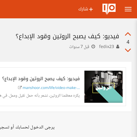
شارك
فيديو: كيف يصبح الروتين وقود الإبداع؟
4
fedix23
قبل 7 سنوات
فيديو: كيف يصبح الروتين وقود الإبداع؟
manshoor.com/life/video-make-...
يكره معظمنا الروتين، نشعر بأنه حمل ثقيل وممل. في هذ
يرجى الدخول لحسابك أو تسجي