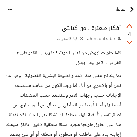
ثقافة
أفكار مبعثرة ، من كتابتي
4
ahmedalkabir
قبل 9 سنوات
كلما حاولت نهوض من نعش الموت كلما يردني القدر طريح
الفراش ، الأمر ليس بجلل.
فما يخالج عقلي منذ الأمد و لطبيعة البشرية الفضولية ، وهي من
نحن أو بالأحري من أنا ، لما وجد الكون من أساسه ستختلف
الإجابات حسب وجهات النظر وستتعدد حسب المعتقدات
أصحابها وأحياناً ربما من الخأطئ أن نسأل عن أمور خارج عن
نطاق تفسيرناُ بغية إنها ستحاول إن تشكك في إيماننا لكن نقطة
هنا التي أحاول طرحها مجرد أسئلة منطقية لاغير ، فالكل سيملك
إجابته بناء علي عاطفته أو منظوره أو منطقه أو أي شئ يعتمد