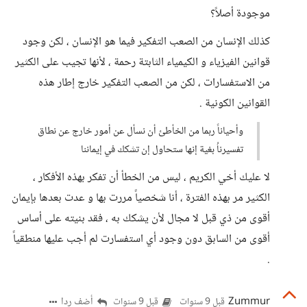
موجودة أصلاً؟
كذلك الإنسان من الصعب التفكير فيما هو الإنسان ، لكن وجود
قوانين الفيزياء و الكيمياء الثابتة رحمة ، لأنها تجيب على الكثير
من الاستفسارات ، لكن من الصعب التفكير خارج إطار هذه
القوانين الكونية .
وأحياناً ربما من الخأطئ أن نسأل عن أمور خارج عن نطاق
تفسيرناُ بغية إنها ستحاول إن تشكك في إيماننا
لا عليك أخي الكريم ، ليس من الخطأ أن تفكر بهذه الأفكار ،
الكثير مر بهذه الفترة ، أنا شخصياً مررت بها و عدت بعدها بإيمان
أقوى من ذي قبل لا مجال لأن يشكك به ، فقد بنيته على أساس
أقوى من السابق دون وجود أي استفسارت لم أجب عليها منطقياً
.
Zummur
أضف ردا
قبل 9 سنوات
قبل 9 سنوات