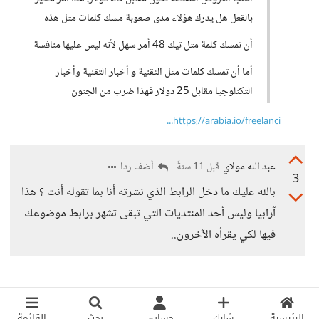
بالقعل هل يدرك هؤلاء مدى صعوبة مسك كلمات مثل هذه
أن تمسك كلمة مثل تيك 48 أمر سهل لأنه ليس عليها منافسة
أما أن تمسك كلمات مثل التقنية و أخبار التقنية وأخبار
التكنلوجيا مقابل 25 دولار فهذا ضرب من الجنون
https://arabia.io/freelanci...
عبد الله مولاي
أضف ردا
قبل 11 سنةً
3
بالله عليك ما دخل الرابط الذي نشرته أنا بما تقوله أنت ؟ هذا
آرابيا وليس أحد المنتديات التي تبقى تشهر برابط موضوعك
فيها لكي يقرأه الآخرون..
الرئيسية
شارك
حسابي
بحث
القائمة