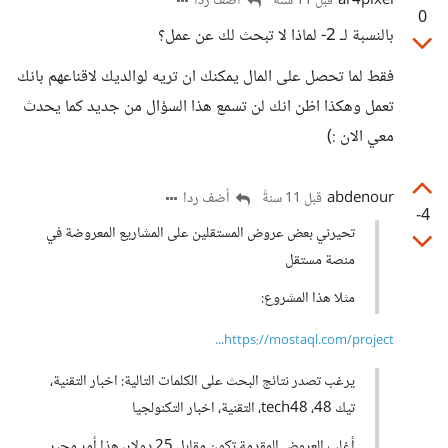
ar4pixel
أضف ردا
قبل 11 سنةً
0
بالنسبة لـ 2- لماذا لا تبحث لك عن عمل؟
فقط لما تحصل على المال يمكنك ان تريه لوالديك لاقناعهم بانك
تعمل وهكذا اظن انك لن تسمع هذا السؤال من جديد كما يحدث
معي الان :)
abdenour
أضف ردا
قبل 11 سنةً
-4
تحيرني بعض عروض المستقلين على المشاريع المعروضة في
منصة مستقل
مثلا هذا المشروع:
https://mostaql.com/project...
يرغب تصدر نتائج البحث على الكلمات التالية: اخبار التقنية،
تيك 48، tech48، التقنية، اخبار التكنولجيا
أغلب العروض المقدمة تكون مقابل 25 دولار، هذا أمر محير