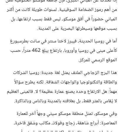
إذا تحدثنا عن المباني الكبرى، فإن جامعة موسكو الحكومية تظل
من أهم رموز الضخامة السوفيتية. لسنوات طويلة كانت من أكثر
المباني حضوراً في أفق موسكو، ليس فقط بسبب ارتفاعها، بل
بسبب موقعها وسيطرتها البصرية على المدينة.
أما في روسيا الحديثة، فيبرز لاختا سنتر في سانت بطرسبورغ
كأعلى مبنى في روسيا وأوروبا، بارتفاع يبلغ 462 متراً، حسب
الموقع الرسمي للمركز.
هذا البرج الزجاجي الملتف يمثل لغة جديدة: روسيا الشركات
والطاقة والتكنولوجيا والواجهات الشفافة. لكنه يطرح سؤالاً
مهماً: هل الارتفاع وحده يصنع عمارة عظيمة؟ لا. فالمبنى العظيم
لا يُقاس بالمتر فقط، بل بعلاقته بالمدينة وبالناس وبالذاكرة.
وفي موسكو، تمثل منطقة موسكو سيتي وجهاً آخر للعمارة
المعاصرة: أبراج شاهقة، زجاج وفولاذ، مكاتب وشقق فاخرة،