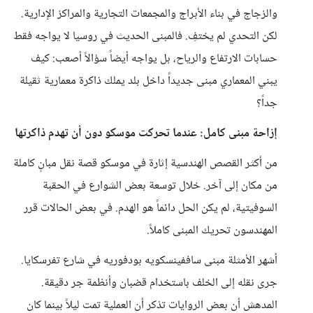
والزجاج في بناء الأبراج والمجمعات التجارية والمراكز الإدارية.
لكن التحدي لم يختفِ. فالمبنى الحديث في روسيا لا يواجه فقط
حسابات الارتفاع والرياح، بل يواجه أيضاً سؤالاً أصعب: كيف
يبني المعماري مبنى جديداً داخل بلد يملك ذاكرة معمارية ثقيلة
جداً؟
إزاحة مبنى كامل: عندما تحركت موسكو دون أن تهدم ذاكرتها
من أكثر القصص الهندسية إثارة في موسكو قصة نقل مبانٍ كاملة
من مكان إلى آخر. خلال توسعة بعض الشوارع في الحقبة
السوفيتية، لم يكن الحل دائماً هو الهدم. في بعض الحالات قرر
المهندسون تحريك المبنى كاملاً.
أشهر الأمثلة مبنى ساففينسكويه بودفوريه في شارع تفرسكايا.
جرى نقله إلى الخلف باستخدام قضبان وأنظمة جر دقيقة.
المدهش أن بعض الروايات تذكر أن العملية تمت ليلاً بينما كان