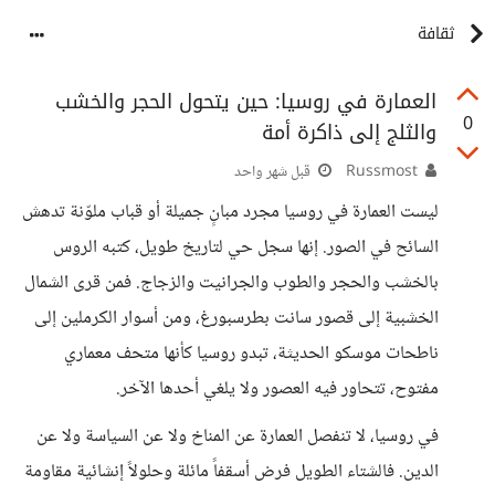
ثقافة
العمارة في روسيا: حين يتحول الحجر والخشب
0
والثلج إلى ذاكرة أمة
Russmost
قبل شهر واحد
ليست العمارة في روسيا مجرد مبانٍ جميلة أو قباب ملوّنة تدهش
السائح في الصور. إنها سجل حي لتاريخ طويل، كتبه الروس
بالخشب والحجر والطوب والجرانيت والزجاج. فمن قرى الشمال
الخشبية إلى قصور سانت بطرسبورغ، ومن أسوار الكرملين إلى
ناطحات موسكو الحديثة، تبدو روسيا كأنها متحف معماري
مفتوح، تتحاور فيه العصور ولا يلغي أحدها الآخر.
في روسيا، لا تنفصل العمارة عن المناخ ولا عن السياسة ولا عن
الدين. فالشتاء الطويل فرض أسقفاً مائلة وحلولاً إنشائية مقاومة