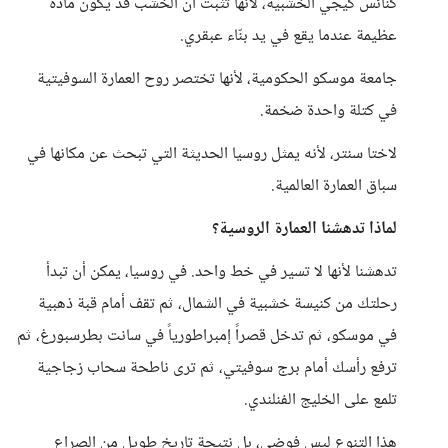
كنائس كيجي الخشبية، لأنها تثبت أن الخشب قد يكون مادة
عظيمة عندما يقع في يد بنّاء عبقري.
جامعة موسكو الحكومية، لأنها تختصر روح العمارة السوفيتية
في كتلة واحدة ضخمة.
لاختا سنتر، لأنه يمثل روسيا الحديثة التي تبحث عن مكانها في
سباق العمارة العالمية.
لماذا تدهشنا العمارة الروسية؟
تدهشنا لأنها لا تسير في خط واحد. في روسيا، يمكن أن تبدأ
رحلتك من كنيسة خشبية في الشمال، ثم تقف أمام قبة ذهبية
في موسكو، ثم تدخل قصراً إمبراطورياً في سانت بطرسبورغ، ثم
ترفع رأسك أمام برج سوفيتي، ثم ترى ناطحة سحاب زجاجية
تلمع على الخليج الفنلندي.
هذا التنوع ليس فوضى، بل نتيجة تاريخ طويل من الصراع