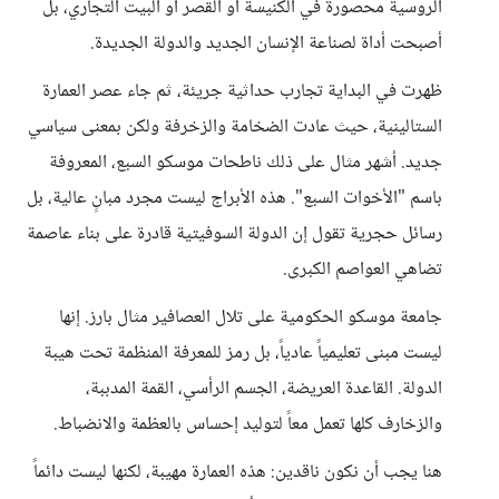
الروسية محصورة في الكنيسة أو القصر أو البيت التجاري، بل
أصبحت أداة لصناعة الإنسان الجديد والدولة الجديدة.
ظهرت في البداية تجارب حداثية جريئة، ثم جاء عصر العمارة
الستالينية، حيث عادت الضخامة والزخرفة ولكن بمعنى سياسي
جديد. أشهر مثال على ذلك ناطحات موسكو السبع، المعروفة
باسم "الأخوات السبع". هذه الأبراج ليست مجرد مبانٍ عالية، بل
رسائل حجرية تقول إن الدولة السوفيتية قادرة على بناء عاصمة
تضاهي العواصم الكبرى.
جامعة موسكو الحكومية على تلال العصافير مثال بارز. إنها
ليست مبنى تعليمياً عادياً، بل رمز للمعرفة المنظمة تحت هيبة
الدولة. القاعدة العريضة، الجسم الرأسي، القمة المدببة،
والزخارف كلها تعمل معاً لتوليد إحساس بالعظمة والانضباط.
هنا يجب أن نكون ناقدين: هذه العمارة مهيبة، لكنها ليست دائماً