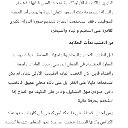
للثلوج. والكنيسة الأرثوذكسية منحت المدن قبابها الذهبية.
والدولة القيصرية بنت القصور لتعلن القوة والهيبة. أما الحقبة
السوفيتية، فقد استخدمت العمارة لتقديم صورة الدولة الكبرى
القادرة على التنظيم والبناء والسيطرة.
من الخشب بدأت الحكاية
قبل الطوب الأحمر والرخام والواجهات الفخمة، عرفت روسيا
العمارة الخشبية. في الشمال الروسي، حيث الغابات واسعة
والشتاء قاسٍ، كان الخشب المادة الطبيعية الأولى للبناء. لم يكن
استخدامه دليلاً على الفقر، بل على ذكاء محلي عميق. فالخشب
دافئ، متوفر، سهل التشكيل، وقادر على التكيف مع المناخ إذا
استُخدم بحرفة عالية.
ومن أجمل الأمثلة على ذلك كنائس كيجي في كاريليا. تبدو هذه
الكنائس وكأنها قصيدة خشبية صاعدة نحو السماء. أشهرها كنيسة