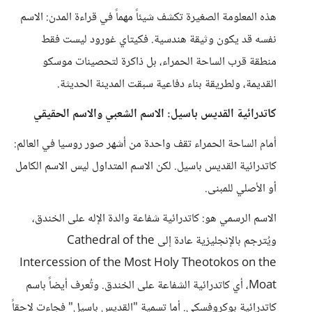
هذه المعلومة الصغيرة تكشف شيئاً مهماً في قراءة المدن: الاسم
نفسه قد يكون وثيقة هندسية. فكيتاي غورود ليست فقط
منطقة قرب الساحة الحمراء، بل ذاكرة لتحصينات موسكو
القديمة، ولطريقة بناء دفاعية سبقت المدينة الحديثة.
كاتدرائية القديس باسيل: الاسم الشعبي والاسم الحقيقي
أمام الساحة الحمراء تقف واحدة من أشهر صور روسيا في العالم:
كاتدرائية القديس باسيل. لكن الاسم المتداول ليس الاسم الكامل
أو الأصلي للمبنى.
الاسم الرسمي هو: كاتدرائية شفاعة والدة الإله على الخندق،
ويُترجم بالإنجليزية عادة إلى Cathedral of the
Intercession of the Most Holy Theotokos on the
Moat، أي كاتدرائية الشفاعة على الخندق. وتُعرف أيضاً باسم
كاتدرائية بوكروفسكي. أما تسمية "القديس باسيل" فجاءت لاحقاً