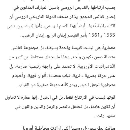
بسبب ارتباطها بالقديس الروسي باسيل المبارك، المدفون في
إحدى كنائس المجمع. يذكر متحف الدولة التاريخي الروسي أن
الكاتدرائية تُعرف أيضاً بهذا الاسم الرسمي، وأنها بُنيت بين عامي
1555 و1561 بأمر القيصر إيفان الرابع، إيفان الرهيب.
معمارياً، هي ليست كنيسة واحدة بسيطة، بل مجموعة كنائس
متصلة ضمن تكوين واحد. وهذا ما يجعلها مختلفة عن كثير من
الكاتدرائيات الأوروبية. لا تعتمد على واجهة رئيسية صارمة، بل
على حركة بصرية دائرية، قباب متعددة، ألوان قوية، وأحجام
متجاورة تجعل المبنى يبدو كأنه مدينة صغيرة من القباب.
قوتها ليست في الارتفاع فقط، بل في الخيال. إنها عمارة لا تحاول
أن تكون هادئة، بل تحتفل بالنصر والرمز والدين واللون في
مشهد واحد.
سانت بطرسبورغ: روسيا التي أرادت مخاطبة أوروبا