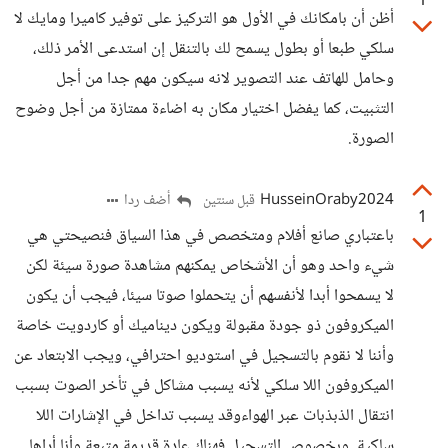
1
أظن أن بامكانك في الأول هو التركيز على توفير كاميرا ومايك لا
سلكي طبعا أو بطول يسمح لك بالتنقل إن استدعى الأمر ذلك،
وحامل للهاتف عند التصوير لانه سيكون مهم جدا من أجل
التثبيت، كما يفضل اختيار مكان به اضاءة ممتازة من أجل وضوح
الصورة.
HusseinOraby2024
أضف ردا
قبل سنتين
1
باعتباري صانع أفلام ومتخصص في هذا السياق فنصيحتي هي
شيء واحد وهو أن الأشخاص يمكنهم مشاهدة صورة سيئة لكن
لا يسمحوا أبدا لأنفسهم أن يتحملوا صوتا سيئا، فيجب أن يكون
الميكروفون ذو جودة مقبولة ويكون ديناميك أو كاردويت خاصة
وأننا لا نقوم بالتسجيل في استوديو احترافي، ويجب الابتعاد عن
الميكروفون اللا سلكي لأنه يسبب مشاكل في تأخر الصوت بسبب
انتقال الذبذبات عبر الهواءوقد يسبب تداخل في الإشارات اللا
سلكية. وبخصوص التسجيل فهناك عادة قديمة متبعة وأنا أراها