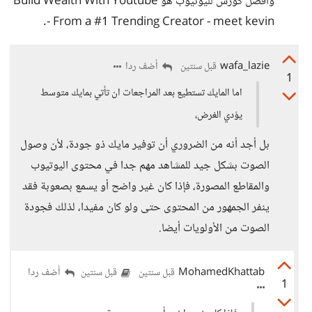
وأفضل كورس لليوتيوب هو Build Wealth With Youtube
- From a #1 Trending Creator - meet kevin.
wafa_lazie
أضف ردا
قبل سنتين
1
اما المايك تستطيع بعد المراجعات ان تأتي بمايك متوسط
يؤدي الغرض،
بل أجد أنه من الضروري أن توفير مايك ذو جودة، لأن وصول
الصوت بشكل جيد للمشاهد مهم جدا في محتوى اليوتيوب
والمقاطع المصورة، فإذا كان غير واضح أو يسمع بصعوبة فقد
ينفر الجمهور من المحتوى حتى ولو كان مفيدا، لذلك فجودة
الصوت من الأولويات أيضا.
MohamedKhattab
أضف ردا
قبل سنتين
قبل سنتين
1