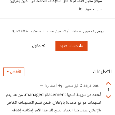
موقع معين فقط ام لا مثل استهداف اللاشخاص الذين يقرأؤن
على حسوب io
يرجى الدخول لحسابك أو تسجيل حساب لتستطيع إضافة تعليق
حساب جديد
دخول
التعليقات
الأفضل
Diaa_albasir
أضف ردا
قبل سنتين
1
أعتقد من تبويبة اسمها managed placement، من هنا يتم
استهداف مواقع محددة بالإعلان، ضمن قسم الاستهداف الخاص
بالإعلان عندك هذا الخيار، يتيح لك هذا الأمر إمكانية إضافة