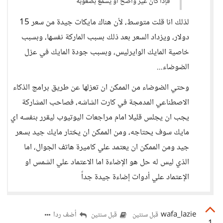
فإذا كان غير واضح أو يسمع بصعوبة
لذلك انا قلت متوسط، لأن هناك مايكات جيدة من سعر 15
دولار، ويزداد السعر بعد ذلك بسبب الماركة نفسها، وبسبب
خاصية المايك الوايرليس، وبسبب جودة المايك في عزل
الضوضاء...
وحتي الضوضاء من الممكن ان تعزلها عن طريق برامج الذكاء
الاصطناعي المدمجة في كارت الشاشه، فصاحب المشاركة
يجب ان يجلس قليلا امام مراجعات اليوتيوب ليقرر بنفسه اي
مايك سوف يحتاجه، ومن الممكن ان يختار مايك جيد بسعر
جيد ومن الممكن ان يعتمد علي كاميرة هاتف الجوال، اما
الذي ليس له حل هو الإضاءة اما الاعتماد علي الشمس او
الإعتماد علي أدوات إضاءة جيدة جداً
wafa_lazie
أضف ردا
قبل سنتين
قبل سنتين