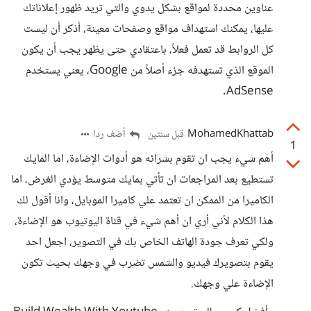
عناوين محددة لمواقع بشكل يدوي والتي تريد ظهور إعلاناتك
عليها، يمكنك استهداف مواقع وصفحات معينة، أذكر أن ليست
كل الروابط قد تعمل فعلاً، باعتقادي حتى يظهر يجب أن يكون
الموقع الذي تستهدفه جزء أصلاً من Google، يعني يستخدم
AdSense.
MohamedKhattab
أضف ردا
قبل سنتين
1
أهم شيء يجب ان تقوم بشرائه هو أدوات الإضاءة، اما المايك
تستطيع بعد المراجعات ان تأتي بمايك متوسط يؤدي الغرض، اما
الكاميرا من الممكن ان تعتمد علي كاميرا الموبايل، وانا أقول لك
هذا الكلام لأني أري ان أهم شيء في قناة اليوتيوب هو الإضاءة،
ولكي تعرف جودة الهاتف الخاص بك في التصوير، اجعل احد
يقوم بتصويرك فيديو والشمس تضرب في وجهك بحيث تكون
الإضاءة علي وجهك.