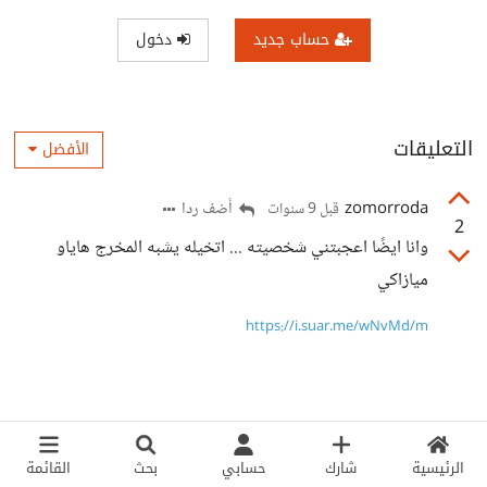
حساب جديد
دخول
التعليقات
الأفضل
zomorroda
أضف ردا
قبل 9 سنوات
2
وانا ايضًا اعجبتني شخصيته ... اتخيله يشبه المخرج هاياو
ميازاكي
https://i.suar.me/wNvMd/m
الرئيسية
شارك
حسابي
بحث
القائمة