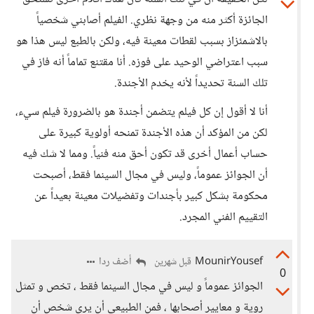
الجائزة أكثر منه من وجهة نظري. الفيلم أصابني شخصياً
بالاشمئزاز بسبب لقطات معينة فيه، ولكن بالطبع ليس هذا هو
سبب اعتراضي الوحيد على فوزه. أنا مقتنع تماماً أنه فاز في
تلك السنة تحديداً لأنه يخدم الأجندة.
أنا لا أقول إن كل فيلم يتضمن أجندة هو بالضرورة فيلم سيء،
لكن من المؤكد أن هذه الأجندة تمنحه أولوية كبيرة على
حساب أعمال أخرى قد تكون أحق منه فنياً. ومما لا شك فيه
أن الجوائز عموماً، وليس في مجال السينما فقط، أصبحت
محكومة بشكل كبير بأجندات وتفضيلات معينة بعيداً عن
التقييم الفني المجرد.
MounirYousef
أضف ردا
قبل شهرين
0
الجوائز عموماً و ليس في مجال السينما فقط ، تخص و تمثل
روية و معايير أصحابها ، فمن الطبيعي أن يرى شخص أن