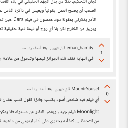
لجان التحكيم، بدلاً من بذل الجهد الحقيقي في بناء القص
الصعب أن يصبح العمل أيقونياً ويعيش في ذاكرة الناس لم
الأمر يذكرني
وبريق من الخارج لكن بلا أي روح أو قيمة فنية حقيقية ت
eman_hamdy
أضف ردا
قبل شهرين
1
في النهاية تفقد تلك الجوائز قيمتها وتتحول من علامة جو
MounirYousef
أضف ردا
قبل شهرين
0
أي فيلم فيه شخص أسود يكسب جائزة نقول كسب عشان فيه س
Moonlight فيلم جيد ، وبغض النظر عن مستواه فلا
من التحفظ ... كما أنه يحتوي على أداء ايقوني من ماهرشالا