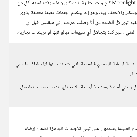
على الفاضي. كلامك عن أجندات هوليوود فكرني بفيلم اسمه Moonlight كان واخد جائزة الأوسكار، ولما شوفته لقيته أقل من
أوسكار والاحتفاء بيه، وهو إنه بيخدم أجندات معينة متعلقة بذوي
قية تبرر كل الضجة دي أنا وصلت لمرحلة إني مبقتش أقبل أي
ني ، غير كده بتجاهل أي تقييمات مبالغ فيها أو تريندات تجارية.
النسبة لرعاية الرضوي فالقضية التي تتحدث عنها لها تعاطف طبيعي
ا .
، تبني أجندة وستاخذ أولوية ولا تحتاج لتتعب نفسك بتفاصيل
ناع السينما يعتمدون على تبني الأجندات الجاهزة لضمان إرضاء