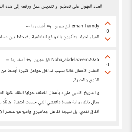
العدد المهول على تعظيم أو تقديس عمل ورفعه إلى هذه الد
eman_hamdy
أضف ردا
قبل شهرين
0
القراء احيانا يتأثرون بالدوافع العاطفية ، فيخلط بين مس
Noha_abdelazeem2025
أضف ردا
قبل شهرين
0
انتشار الأعمال غالبًا بسبب تداخل عوامل كثيرة أبسط من ذ
الذوق والخبرة.
و التاريخ الأدبي مليء بأعمال اختلف حولها النقاد لكنها 
مثال ذلك رواية شفرة دافنشي التي حققت انتشارًا هائلًا عال
اتفاق نقدي، بل نتيجة تفاعل جماهيري واسع مع عنصر الإ