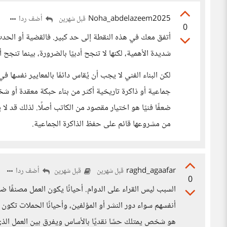
Noha_abdelazeem2025
أضف ردا
قبل شهرين
0
أتفق معك في هذه النقطة إلى حد كبير. فالقضية أو الحدث 
شديدة الأهمية، لكنها لا تنجح أدبيًا بالضرورة، بينما تنجح
لكن البناء الفني لا يجب أن يُقاس دائمًا بالمعايير نفسها
جماعية أو ذاكرة تاريخية أكثر من بناء حبكة معقدة أو ش
ضعفًا فنيًا هو اختيار مقصود من الكاتب أصلًا. لذلك قد لا يك
من مشروعها قائم على حفظ الذاكرة الجماعية.
raghd_agaafar
أضف ردا
قبل شهرين
قبل شهرين
0
السبب ليس القراء على الدوام. أحيانًا يكون العمل مصنفًا
أنفسهم سواء دور النشر أو المؤلفين، وأحيانًا الحملات تكون 
هو شخص يمتلك حسًا نقديًا بالأساس ويفرق بين العمل الذ