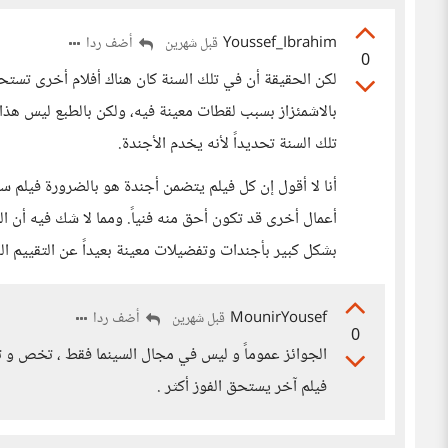
Youssef_Ibrahim
أضف ردا
قبل شهرين
0
لكن الحقيقة أن في تلك السنة كان هناك أفلام أخرى تستح
بالاشمئزاز بسبب لقطات معينة فيه، ولكن بالطبع ليس هذا 
تلك السنة تحديداً لأنه يخدم الأجندة.
أنا لا أقول إن كل فيلم يتضمن أجندة هو بالضرورة فيلم 
أعمال أخرى قد تكون أحق منه فنياً. ومما لا شك فيه أن
بشكل كبير بأجندات وتفضيلات معينة بعيداً عن التقييم ال
MounirYousef
أضف ردا
قبل شهرين
0
الجوائز عموماً و ليس في مجال السينما فقط ، تخص و ت
فيلم آخر يستحق الفوز أكثر .