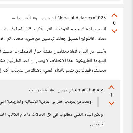
Noha_abdelazeem2025
أضف ردا
قبل شهرين
0
السبب بلا شك حجم التوقعات التي تتكون قبل القراءة. عندما 
معك ، فالتوقع المسبق جعلك تبحثين عن شيء محدد، ثم اختل
وكثير من القراء فعلا يختلفون بشدة حول الطنطورية نفسها فب
الشهادة التاريخية. هذا الاختلاف لا يعني أن أحد الطرفين م
مختلف؛ فهناك من يهتم بالبناء الفني، وهناك من ينجذب أكثر إلى 
eman_hamdy
أضف ردا
قبل شهرين
1
وهناك من ينجذب أكثر إلى التجربة الإنسانية والتاريخية التي ت
ولكن البناء الفني مطلوب في كل الحالات ما دام الكاتب ا
توثيقي