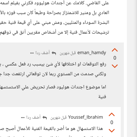
العادي بل ومثير للاشمئزاز بصراحة وطبعاً كان سبب فوزه بال
البشرة السوداء والمثليين، ومش مبني على أي قيمة فنية حقي
ترشيحات لأعمال فنية إلا من أشخاص مقربين أثق في ذوقهم الف
eman_hamdy
أضف ردا
قبل شهرين
0
رفع التوقعات او اختلافها لأي شئ بيسبب رد فعل عكسي ، ب
ولكني صدمت من المستوي ربما لان توقعاتي ارتفعت جدا جد
اما موضوع اجندات هوليود فصار تحريض علي الاستستسهال 
فنية
Youssef_Ibrahim
أضف ردا
قبل شهرين
0
هذا الاستسهال هو ما أضر بالقيمة الفنية للأعمال أصبح ص