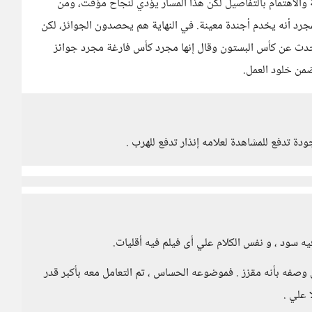
ة والاهتمام بالتفاصيل لكن هذا المسار يؤدي لنجاح مؤقت، ومن
جرد أنه يخدم أجندة معينة. في النهاية هم يحصدون الجوائز، لكن
 بمقولة دوك هدسون في فيلم Cars حين تحدث عن كأس البستون وقال إنها مجرد كأس فارغة مجرد جوائز
ضمن خلود العمل.
دة تدفع للمشاهدة لعلامه إنذار تدفع للهرب .
ود ، و نفس الكلام علي أى فيلم فيه أقليات.
 يمكن وصفه بأنه مقزز . فموضوعه الحساس ، تم التعامل معه بأكبر قدر
 علي .