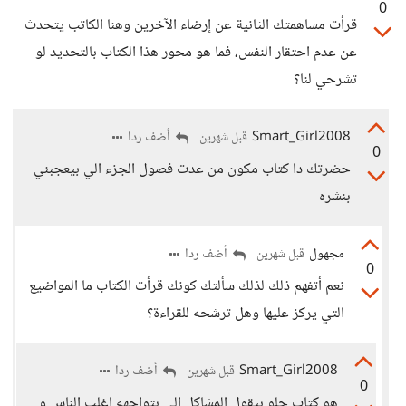
0
قرأت مساهمتك الثانية عن إرضاء الآخرين وهنا الكاتب يتحدث
عن عدم احتقار النفس، فما هو محور هذا الكتاب بالتحديد لو
تشرحي لنا؟
Smart_Girl2008
أضف ردا
قبل شهرين
0
حضرتك دا كتاب مكون من عدت فصول الجزء الي بيعجبني
بنشره
مجهول
أضف ردا
قبل شهرين
0
نعم أتفهم ذلك لذلك سألتك كونك قرأت الكتاب ما المواضيع
التي يركز عليها وهل ترشحه للقراءة؟
Smart_Girl2008
أضف ردا
قبل شهرين
0
هو كتاب حلو بيقول المشاكل الي بتواجهه اغلب الناس و