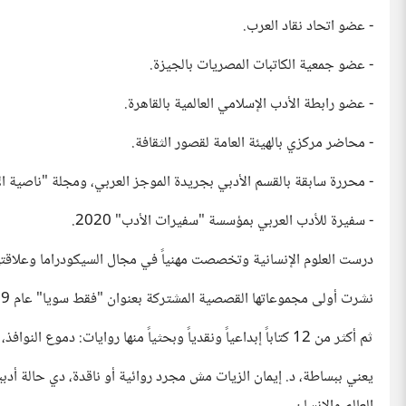
- عضو اتحاد نقاد العرب.
- عضو جمعية الكاتبات المصريات بالجيزة.
- عضو رابطة الأدب الإسلامي العالمية بالقاهرة.
- محاضر مركزي بالهيئة العامة لقصور الثقافة.
- محررة سابقة بالقسم الأدبي بجريدة الموجز العربي، ومجلة "ناصية ال
- سفيرة للأدب العربي بمؤسسة "سفيرات الأدب" 2020.
درست العلوم الإنسانية وتخصصت مهنياً في مجال السيكودراما وعلاقتها
نشرت أولى مجموعاتها القصصية المشتركة بعنوان "فقط سويا" عام 1999
ثم أكثر من 12 كتاباً إبداعياً ونقدياً وبحثياً منها روايات: دموع النوافذ، مينوراه اللي كانت صادرة عن دار المعارف عام 2018.
يعني ببساطة، د. إيمان الزيات مش مجرد روائية أو ناقدة، دي حالة أد