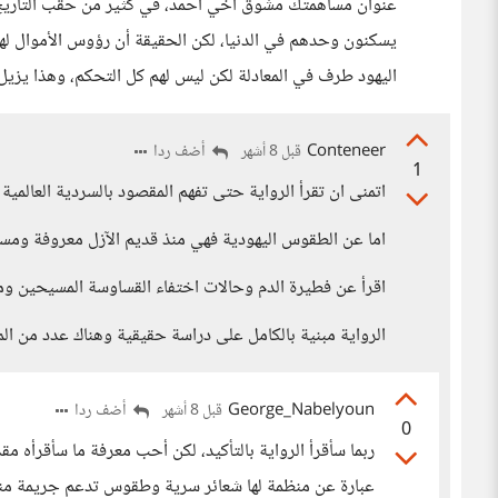
عنوان مساهمتك مشوق أخي أحمد، في كثير من حقب التاريخ كا
يسكنون وحدهم في الدنيا، لكن الحقيقة أن رؤوس الأموال له
اليهود طرف في المعادلة لكن ليس لهم كل التحكم، وهذا يزيل 
Conteneer
أضف ردا
قبل 8 أشهر
1
اتمنى ان تقرأ الرواية حتى تفهم المقصود بالسردية العالمي
اما عن الطقوس اليهودية فهي منذ قديم الآزل معروفة ومس
اقرأ عن فطيرة الدم وحالات اختفاء القساوسة المسيحين و
الرواية مبنية بالكامل على دراسة حقيقية وهناك عدد من الم
George_Nabelyoun
أضف ردا
قبل 8 أشهر
0
ربما سأقرأ الرواية بالتأكيد، لكن أحب معرفة ما سأقرأه مق
عبارة عن منظمة لها شعائر سرية وطقوس تدعم جريمة من