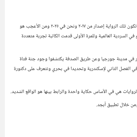
رواية مينوراه هي الرواية الوحيدة التي قرأتها للكاتبة ومن العجيب أن تكون تلك الرواية إصدار من ٢٠١٧ ونحن في ٢٠٢٥ ومن الأعجب هو
في السردية العالمية وللمرة الأولى قدمت الكاتبة تجربة متعددة
نهر في مدينة جورجيا وعن طريق الصدفة يكتشفوا وجود جثة فتاة
 في الفصل التاني لإسكندرية وتحديدا في بحري ونتعرف على دكتورة
لروايات هي في الأساس حكاية واحدة والرابط بينها هو الواقع الشديد.
ومن خلال تطبيق أبجد.