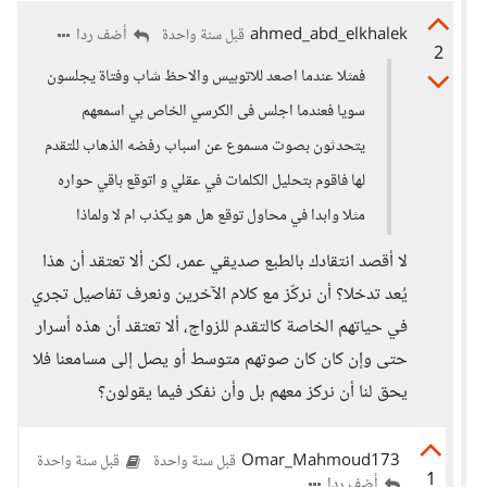
ahmed_abd_elkhalek
أضف ردا
قبل سنة واحدة
2
فمثلا عندما اصعد للاتوبيس والاحظ شاب وفتاة يجلسون
سويا فعندما اجلس فى الكرسي الخاص بي اسمعهم
يتحدثون بصوت مسموع عن اسباب رفضه الذهاب للتقدم
لها فاقوم بتحليل الكلمات في عقلي و اتوقع باقي حواره
مثلا وابدا في محاول توقع هل هو يكذب ام لا ولماذا
لا أقصد انتقادك بالطبع صديقي عمر، لكن ألا تعتقد أن هذا
يُعد تدخلا؟ أن نركّز مع كلام الآخرين ونعرف تفاصيل تجري
في حياتهم الخاصة كالتقدم للزواج، ألا تعتقد أن هذه أسرار
حتى وإن كان كان صوتهم متوسط أو يصل إلى مسامعنا فلا
يحق لنا أن نركز معهم بل وأن نفكر فيما يقولون؟
Omar_Mahmoud173
قبل سنة واحدة
قبل سنة واحدة
1
أضف ردا