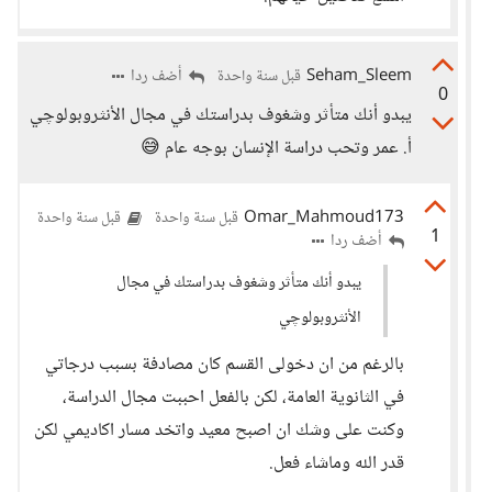
Seham_Sleem
أضف ردا
قبل سنة واحدة
0
يبدو أنك متأثر وشغوف بدراستك في مجال الأنثروبولوچي
أ. عمر وتحب دراسة الإنسان بوجه عام 😅
Omar_Mahmoud173
قبل سنة واحدة
قبل سنة واحدة
1
أضف ردا
يبدو أنك متأثر وشغوف بدراستك في مجال
الأنثروبولوچي
بالرغم من ان دخولى القسم كان مصادفة بسبب درجاتي
في الثانوية العامة، لكن بالفعل احببت مجال الدراسة،
وكنت على وشك ان اصبح معيد واتخد مسار اكاديمي لكن
قدر الله وماشاء فعل.