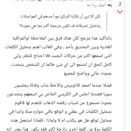
2
أضف ردا
لكن ألا ترى أن فكرة التركيز مع أحدهم في المواصلات
وتحليل تصرفاته قد تكون مزعجة أكثر مما هي مفيدة؟
بالتأكيد هذا مزعج لكن هناك فرق بين الملاحظة اوالمراقبة
العادية وبين التحديق بأحد ، وفي الغالب اهتم بتحليل الكلمات
التى اسمعها اكثر من حركات الجسد فلا احتاج للنظر، ولي
كامل الحق ان استمع الى اي شئ طالما ان الشخص يتحدث
بصوت عالي وواضح للجميع
فمثلا عندما اصعد للاتوبيس والاحظ شاب وفتاة يجلسون
سويا فعندما اجلس فى الكرسي الخاص بي اسمعهم يتحدثون
بصوت مسموع عن اسباب رفضه الذهاب للتقدم لها فاقوم
بتحليل الكلمات في عقلي و اتوقع باقي حواره مثلا وابدا في
محاول توقع هل هو يكذب ام لا ولماذا ، فلماذا استعمل هذه
الكلمة بدلا من كلمة اخرى دارجة اكثر فقد يكون هذا يعنى انه