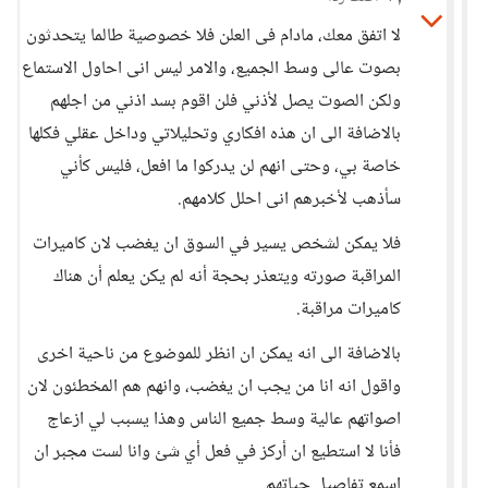
لا اتفق معك، مادام فى العلن فلا خصوصية طالما يتحدثون
بصوت عالى وسط الجميع، والامر ليس انى احاول الاستماع
ولكن الصوت يصل لأذني فلن اقوم بسد اذني من اجلهم
بالاضافة الى ان هذه افكاري وتحليلاتي وداخل عقلي فكلها
خاصة بي، وحتى انهم لن يدركوا ما افعل، فليس كأني
سأذهب لأخبرهم انى احلل كلامهم.
فلا يمكن لشخص يسير في السوق ان يغضب لان كاميرات
المراقبة صورته ويتعذر بحجة أنه لم يكن يعلم أن هناك
كاميرات مراقبة.
بالاضافة الى انه يمكن ان انظر للموضوع من ناحية اخرى
واقول انه انا من يجب ان يغضب، وانهم هم المخطئون لان
اصواتهم عالية وسط جميع الناس وهذا يسبب لي ازعاج
فأنا لا استطيع ان أركز في فعل أي شئ وانا لست مجبر ان
اسمع تفاصيل حياتهم.