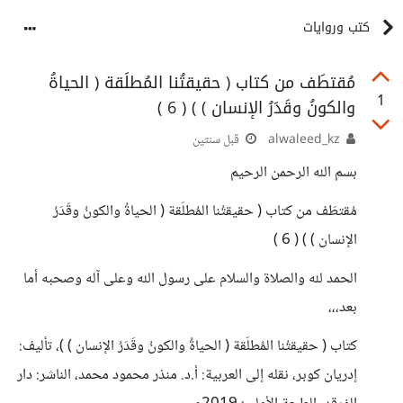
كتب وروايات
مُقتطَف من كتاب ( حقيقتُنا المُطلَقة ( الحياةُ
1
والكونُ وقَدَرُ الإنسان ) ) ( 6 )
alwaleed_kz
قبل سنتين
بسم الله الرحمن الرحيم
مُقتطَف من كتاب ( حقيقتُنا المُطلَقة ( الحياةُ والكونُ وقَدَرُ
الإنسان ) ) ( 6 )
الحمد لله والصلاة والسلام على رسول الله وعلى آله وصحبه أما
بعد،،،
كتاب ( حقيقتُنا المُطلَقة ( الحياةُ والكونُ وقَدَرُ الإنسان ) )، تأليف:
إدريان كوبر، نقله إلى العربية: أ.د. منذر محمود محمد، الناشر: دار