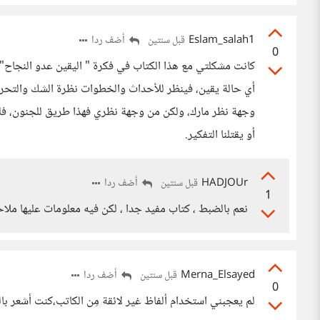
Eslam_salah1
أضف ردا
قبل سنتين
0
كانت مشكلتي مع هذا الكتاب في فكرة " اليقين عدو النجاح"
أي حالة يقين، فينظر للأحداث والخطوات نظرة الشك والتحر
وجهة نظر مارك، ولكن من وجهة نظري فهذا طريق للجنون، فل
أو يقتلنا التفكير.
HADJOUr
أضف ردا
قبل سنتين
1
نعم بالضبط ، كتاب مفيد جدا ، لكن فيه معلومات عليها ملا
Merna_Elsayed
أضف ردا
قبل سنتين
0
لم يعجبني استخدام ألفاظ غير لائقة مِن الكاتب،كنت أشعر 