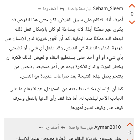
Seham_Sleem
أضف ردا
قبل سنة واحدة
0
أعرف أنك تتكلم على سبيل الفرض، لكن حتى هذا الفرض قد
يكون غير ممكنًا أبدًا، لأنه ببساطة لو كان بالإمكان فعل ذلك
لجعله الله ممكنًا منذ البداية، كما أن أقوى غريزة لدي الإنسان هي
غريزة البقاء والرغبة في العيش، وقد يفعل أي شيء أو يُضحي
بأي شيء أو أي أحد حتى يستطيع البقاء والعيش، لذلك فكرة أن
يختار الموت والدار الآخرة بيده هي أمر مستبعد ، فحتى من
ينتحر يصل لهذه النتيجة بعد صراعات عديدة مع النفس.
كما أن الإنسان يخاف بطبيعته من المجهول، هو لا يعلم ما على
الجانب الآخر ليذهب له، أما هنا فقد رأى الدنيا بالفعل وعرف
كيف هي وكيف تسير أمورها.
Ayman2010
أضف ردا
قبل سنة واحدة
0
على مستوى غريزة البقاء هي فطرة معجون عليها الإنسان