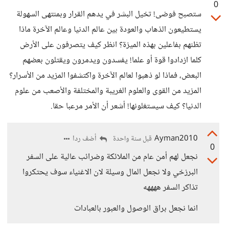
0
ستصبح فوضى! تخيل البشر في يدهم القرار وبمنتهى السهولة
يستطيعون الذهاب والعودة بين عالم الدنيا وعالم الآخرة ماذا
تظنهم بفاعلين بهذه الميزة؟ انظر كيف يتصرفون على الأرض
كلما ازدادوا قوة أو علما! يفسدون ويدمرون ويقتلون بعضهم
البعض، فماذا لو ذهبوا لعالم الآخرة واكتشفوا المزيد من الأسرار؟
المزيد من القوى والعلوم الغريبة والمختلفة والأصعب من علوم
الدنيا؟ كيف سيستغلونها! أشعر أن الأمر مرعبا حقا.
Ayman2010
أضف ردا
قبل سنة واحدة
0
نجعل لهم أمن عام من الملائكة وضرائب عالية على السفر
البرزخي ولا نجعل المال وسيلة لان الاغنياء سوف يحتكروا
تذاكر السفر ههههه
انما نجعل براق الوصول والعبور بالعبادات