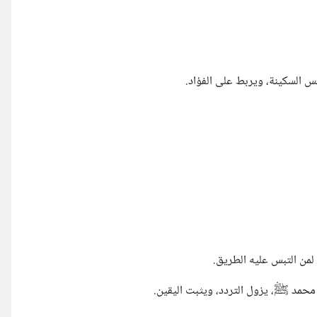
س السكينة، ويربط على الفؤاد.
ا لمن التبس عليه الطريق.
 محمد ﷺ، يزول التردد، ويثبت اليقين.