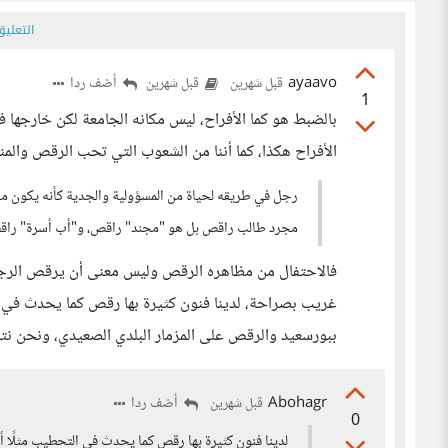
التعلي
ayaavo
أضف ردا
قبل شهرين
قبل شهرين
1
بالضبط هو كما الأفراح، ليس مكانه الجامعة لكن خارجها 
الأفراح هكذا، كما أننا من الشعوب التي تحب الرقص والمن
رجل في طريقه لحياة من المسؤولية والجدية كأنه يكون م
مجرد طالب راقص بل هو "مجند" راقص، و"أب أسرة" را
فالاحتفال من مظاهره الرقص وليس معنى أن يرقص الرجل 
غريب بصراحة، لدينا فنون كثيرة بها رقص كما يحدث في ا
ببورسعيد والرقص على المزمار البلدي الصعيدي، ونحن ن
Abohagr
أضف ردا
قبل شهرين
0
لدينا فنون كثيرة بها رقص كما يحدث في التحطيب مثلًا 