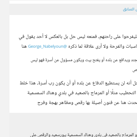
ق السابق
فليفرحوا على راحتهم، فمنعه ليس حل بل بالعكس لا أحد يقول في
اسبات والفرحة ولا أرى علاقة لما ذكره
هنا
@George_Nabelyoun
جند ويدافع عن بلده أو يفتح بيت ويكون مسؤول عن أسرة فهو ليس
قص
أنه لن يستطيع الدفاع عن بلده أو أن يكون رب أسرة، هذا خلط
لتحطيب مثلًا أو المرماح بالصعيد في بلدي وهناك السمسمية
تحدث هنا عن فنون أصيلة بها رقص ومظاهر بهجة وفرح
أو المرماح بالصعيد في بلدي وهناك السمسمية ببورسعيد والرقص على