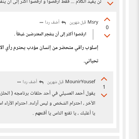
لن يفيد الكلام ... فقط ارقصوا و ارقصوا أكثر إلى أن ينف
Msry
أضف ردا
قبل شهرين
0
ارقصوا أكثر إلى أن ينفجر المعترضين غيظاً .
إسلوب راقي متحضر من إنسان مؤدب يحترم رأي الآخ
تحياتي.
MounirYousef
أضف ردا
قبل شهرين
1
يقول أحمد العسيلي في أحد حلقات برنامجه ( الحلز
الآخر ، احترام الشخص و ليس آراءه. احترام الآراء اس
يا أغلبك ، يا تقنع الناس يا أقنعهم .