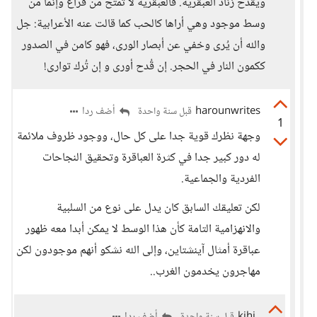
ويقدح زناد العبقرية. فالعبقرية لا تمتح من فراغ وإنما من
وسط موجود وهي أراها كالحب كما قالت عنه الأعرابية: جل
والله أن يُرى وخفي عن أبصار الورى، فهو كامن في الصدور
ككمون النار في الحجر. إن قُدح أورى و إن تُرك توارى!
harounwrites
أضف ردا
قبل سنة واحدة
1
وجهة نظرك قوية جدا على كل حال، ووجود ظروف ملائمة
له دور كبير جدا في كثرة العباقرة وتحقيق النجاحات
الفردية والجماعية.
لكن تعليقك السابق كان يدل على نوع من السلبية
والانهزامية التامة كأن هذا الوسط لا يمكن أبدا معه ظهور
عباقرة أمثال آينشتاين، وإلى الله نشكو أنهم موجودون لكن
مهاجرون يخدمون الغرب..