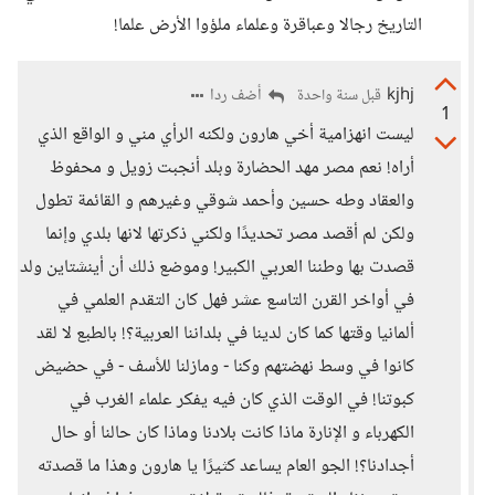
التاريخ رجالا وعباقرة وعلماء ملؤوا الأرض علما!
kjhj
أضف ردا
قبل سنة واحدة
1
ليست انهزامية أخي هارون ولكنه الرأي مني و الواقع الذي
أراه! نعم مصر مهد الحضارة وبلد أنجبت زويل و محفوظ
والعقاد وطه حسين وأحمد شوقي وغيرهم و القائمة تطول
ولكن لم أقصد مصر تحديدًا ولكني ذكرتها لانها بلدي وإنما
قصدت بها وطننا العربي الكبير! وموضع ذلك أن أينشتاين ولد
في أواخر القرن التاسع عشر فهل كان التقدم العلمي في
ألمانيا وقتها كما كان لدينا في بلداننا العربية؟! بالطبع لا لقد
كانوا في وسط نهضتهم وكنا - ومازلنا للأسف - في حضيض
كبوتنا! في الوقت الذي كان فيه يفكر علماء الغرب في
الكهرباء و الإنارة ماذا كانت بلادنا وماذا كان حالنا أو حال
أجدادنا؟! الجو العام يساعد كثيرًا يا هارون وهذا ما قصدته