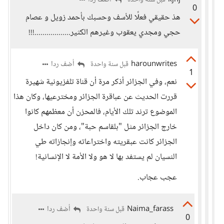
kjhj
أضف ردا
قبل سنة واحدة
0
هذ حقيقي فعلًا للأسف وحسبك بأحمد زويل و عصام
حجي ومجدي يعقوب وغيرهم الكثير..................!!!
harounwrites
أضف ردا
قبل سنة واحدة
1
نعم، وفي الجزائر أذكر مرة أن قناة تلفزيونية شهيرة
قررت الحديث عن عباقرة الجزائر ومخترعيها، وكان هذا
الموضوع ترند تلك الأيام، فالمحزن أن معظمهم كانوا
خارج الجزائر مثل "بلقاسم حبة"، ومن كان داخل
الجزائر كانت عبقريته واختراعاته وإنجازاته طي
النسيان لم يستفد بها لا هو ولا الأمة لا الإنسانية!
عجب عجاب.
Naima_farass
أضف ردا
قبل سنة واحدة
0