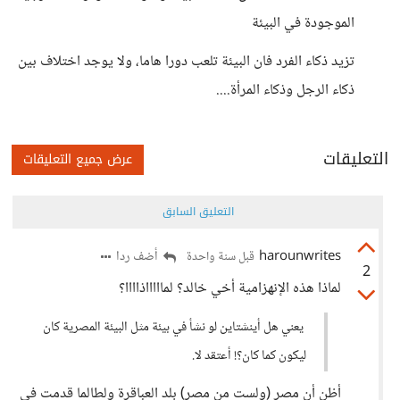
الموجودة في البيئة
تزيد ذكاء الفرد فان البيئة تلعب دورا هاما، ولا يوجد اختلاف بين
ذكاء الرجل وذكاء المرأة....
التعليقات
عرض جميع التعليقات
التعليق السابق
harounwrites
أضف ردا
قبل سنة واحدة
2
لماذا هذه الإنهزامية أخي خالد؟ لماااااذاااا؟
يعني هل أينشتاين لو نشأ في بيئة مثل البيئة المصرية كان
ليكون كما كان؟! أعتقد لا.
أظن أن مصر (ولست من مصر) بلد العباقرة ولطالما قدمت في