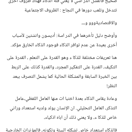
صحيح فالفشل الدر اسي لا يعني قلة الذكاء فهناك ظروف أخرى
تتدخل وتلعب دورها في النجاح : الظروف الاجتماعية
والاقتصاديةووو و،،،
وأوضح دليل تأخرهما في الدر اسة: أديسون وانشتين لأسباب
أخرى بعيدة عن عدم توافر الذكاء فوجود الذكاء الخارق مؤكد.
هنا تعريفات مختلفة للذكا ء وهو القدرة على التعلم ، القدرة على
التكيف، القدرة على التفكير المجرد، والقدرة كذلك على الربط
بين الخبرة السابقة والمشكلة الحالية كما يشمل التصرف ببعد
النظر!
وعادة يقاس الذكاء بعدة اختبا ات منها العامل اللفظي،عامل
التذكر، العامل التحليلي. ان الإنسان يولد ولديه استعداد وراثي
خاص للذكا ء، ولا يعني ذلك أن اباه اذكياء،
فالذكاء استعداد خاص تشكله البيئة وتكونه، فالمؤثرات الخارجية