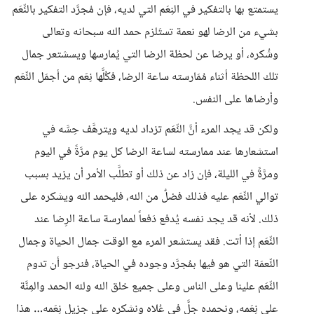
يستمتع بها بالتفكير في النِعَم التي لديه، فإن مُجرَّد التفكير بالنِّعَم
بشيء من الرضا لهو نعمة تستَلزم حمد الله سبحانه وتعالى
وشُكره، أو يرضا عن لحظة الرضا التي يُمارسها ويسشتعر جمال
تلك اللحظة أثناء مُمَارسته ساعة الرضا، فكُلَّها نِعَم من أجمَل النِّعَم
وأرضاها على النفس.
ولكن قد يجد المرء أنَّ النِّعَم تزداد لديه ويترهَّف حِسَّه في
استشعارها عند ممارسته لساعة الرضا كل يوم مرَّةً في اليوم
ومرَّةً في الليلة، فإن زاد عن ذلك أو تطلَّب الأمر أن يزيد بسبب
توالي النِّعَم عليه فذلك فضلٌ من الله، فليحمد الله ويشكره على
ذلك. لأنه قد يجد نفسه يُدفع دَفعاً لممارسة ساعة الرِضا عند
النِّعَم إذا أتت. فقد يستشعر المرء مع الوقت جمال الحياة وجمال
النِّعمَة التي هو فيها بمُجرَّد وجوده في الحياة، فنرجو أن تدوم
النِّعَم علينا وعلى الناس وعلى جميع خلق الله ولله الحمد والمِنَّة
على نِعَمه، ونحمده جلَّ في عُلاه ونشكره على جزيل نِعَمه… هذا