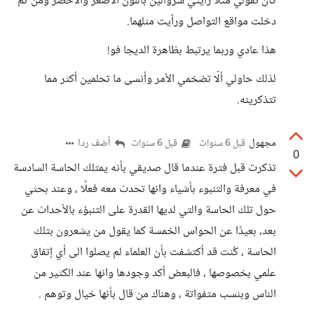
كان تقولي مثلاً رأيتي سروالين باللون الأصغر والأخضر ومن ثم
دخلت مواقع التواصل ورأيت مثلهما.
هذا عادي وربما يرتبط بظاهرة الديجا فو!
لذلك حاولي ألّا تضخمي الأمر وأنسى ما تحلمين أكثر مما
تتذكرينه.
مجهول
أضف ردا
قبل 6 سنوات
قبل 6 سنوات
0
تذكرت قبل فترة عندما قال صديقي بأنه يمتلك الحاسة السادسة
في معرفة والتنبوء بأشياء وانها تحدث معه فعلًا ، وعند بحثي
حول تلك الحاسة والتي لديها القدرة على التنبؤء بالأحداث عن
بعد، بعيدًا عن الحواس الخمسة كما يقول من يشعرون بتلك
الحاسة ، كُنت قد أكتشفت بأن العلماء لم يصلوا الى أي إتفاق
علمي بخصوصها ، فالبعض أكد وجودها وانها عند الكثير من
الناس وبنسب متفواتة ، وهناك من قال بأنها خيال وتوهم .