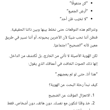
“كن متفوقًا”
“أرضِ الجميع”
“لا تخيّب ظن أحد”
وتتراكم هذه التوقعات حتى نخلط بينها وبين ذاتنا الحقيقية.
فنظن أننا نحب شيئًا لأن الآخرين يحبونه، أو أننا نسير في طريق
معين لأنه “الصحيح” اجتماعيًا.
لكن الهُوية الأصيلة لا تأتي من الخارج، بل تُكتشف من الداخل.
إنها ذلك الصوت الخافت في أعماقك الذي يقول:
“هذا أنا، حتى لو لم يعجبهم.”
كيف نبدأ رحلة البحث عن الهوية؟
الانعزال المؤقت عن الضجيج
خذ وقتًا لتكون مع نفسك. دون هاتف، دون أشخاص، فقط