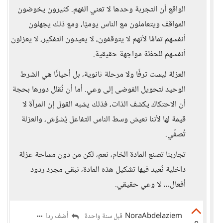
الواقع أن التجربة وحدها لا تعني الفهم. كثيرون يخوضون
المواقف ويتعاملون مع الناس يوميًا، ومع ذلك يجهلون
أنفسهم تمامًا لأنهم لا يتوقفون، لا يعيدون التفكير، لا يعزلون
أنفسهم للحظة مواجهة حقيقية.
العزلة ليست ترفًا ولا مرحلة ثانوية، بل أحيانًا هي الشرط
الوحيد لتحويل الفوضى إلى وعي. أما أن نُقلل دورها بحجة
أن الاحتكاك يكشف الذات، فذلك يشبه القول إن المرآة لا
قيمة لها لأننا نعيش وسط الناس التفاعل يُشوّش، والعزلة
تُصفّي.
تجاربنا تصنع المادة الخام، نعم، لكن من دون مساحة عزلة
داخلية نُعيد فيها تشكيل هذه المادة، نبقى مجرد ردود
أفعال… لا وعي حقيقي.
NoraAbdelaziem
أضف ردا
قبل سنة واحدة