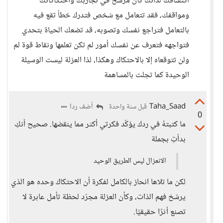
اكتشافك لذاتك كان مرسخ في تجاربك واحتكاكاتك
ومواقفك، فقد تتعامل مع شخص فتدرك خطأ تقع فيه
بالتعامل فتراجع نفسك وتصوبه، قد تضعك الحياة بتحدي
فتواجهه فتعرف عن نفسك أمور لم تكن تعلمها ونقاط قوة لم
ولن تتوقعاه إلا بالاحتكاك وهكذا، لذا العزلة ليست الوسيلة
الوحيدة كما تجلت بالمساهمة
Taha_Saad
أضف ردا
قبل سنة واحدة
0
ما كتبتهُ في ردك يؤكّد فكرتي أكثر مما ينقضها. صحيح أنكِ
بدأتِ بجملة
الانعزال ليس الطريق الوحيد
لكن ما تلاها انحاز بالكامل لفكرة أن الاحتكاك وحده هو الذي
يرسّخ فهم الذات، وكأن العزلة مجرّد لحظة تأمل عابرة لا
تصنع أثرًا حقيقيًا.