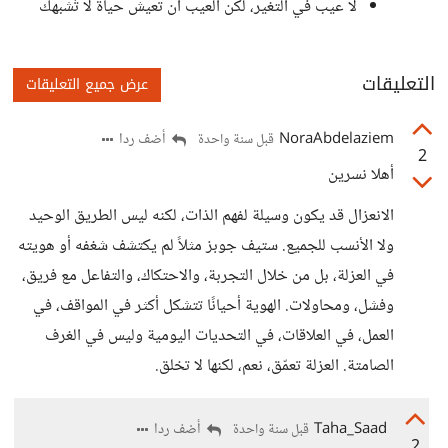
لا عيب في التغير، لكن العيب أن تعيش حياة لا تُشبهك
التعليقات
عرض جميع التعليقات
NoraAbdelaziem
أضف ردا
قبل سنة واحدة
2
أهلا نسرين
الانعزال قد يكون وسيلة لفهم الذات، لكنه ليس الطريق الوحيد
ولا الأنسب للجميع. ستيف جوبز مثلاً لم يكتشف شغفه أو هويته
في العزلة، بل من خلال التجربة، والاحتكاك، والتفاعل مع فريق،
وفشل، ومحاولات. الهوية أحيانًا تتشكل أكثر في المواقف، في
العمل، في العلاقات، في التحديات اليومية وليس في الغرف
الصامتة. العزلة تعمّق، نعم، لكنها لا تخلق.
Taha_Saad
أضف ردا
قبل سنة واحدة
2