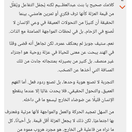
كلامك صحيح يا بنت عبدالعظــيم لكنه يُجمّل التفاعل ويُقلّل
من قيمة العزلة كأنها ترف فكري أو تمرين هامشي، بينما
الحقيقة أن كثيرًا من التحولات العميقة في وعي الإنسان لا
تُصنع في الزحام، بل في لحظات المواجهة الصامتة مع الذات.
نعم، ستيف جوبز لم يعتكف عمره، لكن تجاهل أنه قضى وقتًا
في الهند يبحث عن معنى للحياة في عزلة روحية هو اجتزاء
غير منصف. بل كثير من بصيرته بمنتجاته جاءت من تلك
المسافة التي أخذها عن الصخب.
التجربة لا تصنع هوية وحدها، بل تصنع ردود فعل. أما الفهم
العميق، والتحول الحقيقي، فلا يحدث غالبًا إلا عندما ينقطع
الإنسان قليلًا عن ضوضاء الخارج ليسمع ما في داخله.
من السهل تمجيد الحركة والعمل والمواجهة لأنها مرئية ومُعترف
بها اجتماعيًا، لكن ذلك لا يجعل العزلة أقل قيمة. بل أحيانًا، كل
ما نراه من فاعلية في الخارج، هو مجرد هروب مموه من