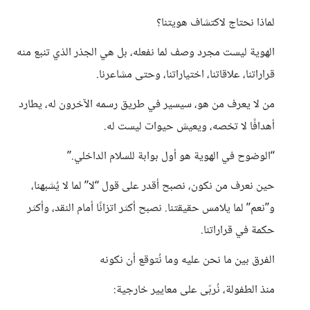
لماذا نحتاج لاكتشاف هويتنا؟
الهوية ليست مجرد وصف لما نفعله، بل هي الجذر الذي تنبع منه
قراراتنا، علاقاتنا، اختياراتنا، وحتى مشاعرنا.
من لا يعرف من هو، سيسير في طريق رسمه الآخرون له، يطارد
أهدافًا لا تخصه، ويعيش حيوات ليست له.
“الوضوح في الهوية هو أول بوابة للسلام الداخلي.”
حين نعرف من نكون، نصبح أقدر على قول “لا” لما لا يُشبهنا،
و”نعم” لما يلامس حقيقتنا. نصبح أكثر اتزانًا أمام النقد، وأكثر
حكمة في قراراتنا.
الفرق بين ما نحن عليه وما نُتوقع أن نكونه
منذ الطفولة، نُربّى على معايير خارجية: