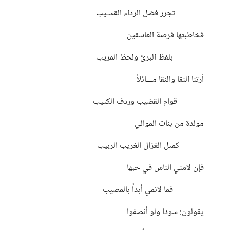
تجرر فضل الرداء القشـيب
فخاطبتها فرصة العاشقين
بلفظ البرئ ولحظ المريب
أرتنا النقا والنقا مـــائلاً
قوام القضيب وردف الكثيب
مولدة من بنات الموالي
كمثل الغزال الغريب الربيب
فإن لامني الناس في حبها
فما لائمي أبداً بالمصيب
يقولون: سودا ولو أنصفوا