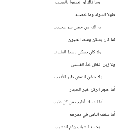
وما ذاك لو أنصفوا بالمعيب
فلولا السواد وما خصــه
به الله من حسن سر عجـيب
لما كان يسكن وسط العـيون
ولا كان يسكن وسط القلـوب
ولا زين الخال خدَّ الفـــتى
ولا حسَّن النقش طرز الأديب
أما حجر الركن خير الحجار
أما المسك أطيب من كل طيب
أما شغف الناس في دهرهم
بحسد الشباب وذم المشيب