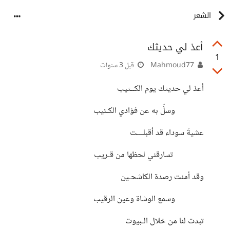
الشعر
أعذ لي حديثك
1
Mahmoud77
قبل 3 سنوات
أعدْ لي حديثك يوم الكــثيب
وسلِّ به عن فؤادي الكـئيب
عشيةَ سوداء قد أقبلـــت
تسارقني لحظها من قـريب
وقد أمنت رصدة الكاشحـين
وسمع الوشاة وعين الرقيب
تبدت لنا من خلال الـبيوت