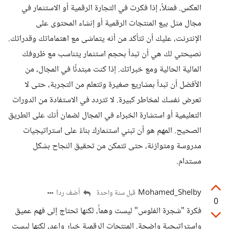
العكس. فمثلاً، إذا فكرت في التجارة الرقمية أو الاستثمار في
مجال مثل بيع المنتجات الرقمية أو إنشاء المحتوى على
الإنترنت، عليك أن تتأكد من أنه يتماشى مع اهتماماتك وقدراتك.
نصيحتي لك هي أن تبدأ بحجم استثمار يتناسب مع ظروفك
المالية الحالية ومع خبراتك. إذا كنت مبتدئًا في المجال، من
الأفضل أن تبدأ بمشاريع صغيرة وتتعلم من التجربة، حتى لا
تعرض نفسك لمخاطر كبيرة. لا تتردد في الاستفادة من الدورات
التعليمية أو استشارة الخبراء في المجال لضمان أنك على الطريق
الصحيح. المهم هو أن تبني استثمارك بناءً على استراتيجيات
مدروسة ومتوازنة، حتى تتمكن من تحقيق النجاح بشكل
مستدام.
Mohamed_Shelby
أضف ردا
قبل سنة واحدة
0
فكرة "شجرة الفلوس" ليست وهماً، لكنها تحتاج إلى فهم عميق
واستراتيجية واضحة. المنتجات الرقمية خيار واعد، لكنها ليست