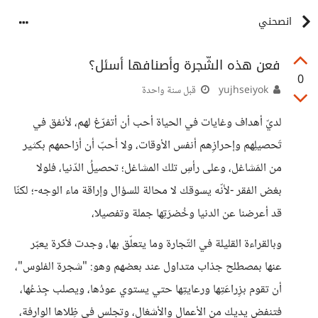
انصحني
فعن هذه الشّجرة وأصنافها أسئل؟
0
yujhseiyok
قبل سنة واحدة
لديّ أهداف وغايات في الحياة أحب أن أتفرّغ لهم، لأنفق في
تَحصيلِهم وإحرازِهم أنفس الأوقات، ولا أحبّ أن أزاحمهم بكثير
من المَشاغل، وعلى رأسِ تلك المشاغل؛ تحصيلُ الدّنيا، فلولا
بغض الفقر -لأنّه يسوقك لا محالة للسؤال وإراقة ماء الوجه-؛ لكنّا
قد أعرضنا عن الدنيا وخُضرَتِها جملة وتفصيلا،
وبالقراءة القليلة في التّجارة وما يتعلّق بها، وجدت فكرة يعبّر
عنها بمصطلح جذاب متداول عند بعضهم وهو: "شجرة الفلوس"،
أن تقوم بزِراعَتِها ورعايتِها حتي يستوي عودُها، ويصلب جِذعُها،
فتنفض يديك من الأعمال والأشغال، وتجلس في ظِلاها الوارِفة،