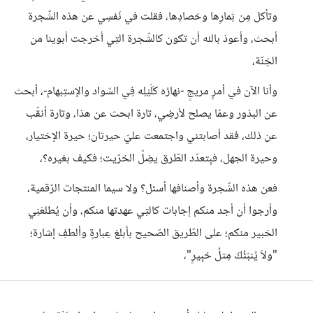
وتأكل مِن ثِمارِها وحَصادِها، فقلت في نَفسِي عن هذه الشّجرة
أبحث، وأعوذ بالله أن تكون كالشّجرة التِي أخرجت أبوينا من
الجَنّة،
وأنا الآن في أمرٍ مريجٍ -نهارُه كَلَيْلِه فِي السّواد والإستِبهام-، أبحث
عن البذور وعمّا يصلح لأرضِي، تارة ابحث عن هذا، وتارة أنقّب
عن ذلك، فقد أصابتني واجتمعت عليّ حيرتان؛ حيرة الإختيار،
وحيرة الجهل، فبِتعدّد الطّرق يضِلّ الخرّيت؛ فكيف بغيره؟،
فعن هذه الشّجرة وأصنافها أسئل؟ ولا سيما المنتجات الرّقمية،
وأرجوا أن أجد منكم إجابات كالتِي عهدتها منكم، وأن يُطلعَنِي
الخبير منكم؛ على الطّريق الصّحيح بأبلغ عِبارةٍ وألطفِ إشارة؛
"ولاَ يُنبّئُكَ مِثلُ خبِيرٍ"،