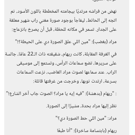
نهض من فراشه مرتديًا بيجامته المخططة باللون الأسود، ثم
اتجه إلى الحائط، ليفاجأ بوجود صورة مغني راب شهير معلقة
على الجدار. تسمر في مكانه للحظة، قبل أن يصرخ بانزعاج:
مراد (بغضب): "مين اللي علق الصورة دي على الحيطة؟!"
في الغرفة المقابلة، كانت ريهام، شقيقته ذات الـ22 عامًا، جالسة
على سريرها، تضع سماعات الرأس، وتستمع إلى موسيقى
الراب. عند سماعها لصوت مراد الغاضب، نزعت السماعات
بسرعة، ارتدت ثوبها، وخرجت من غرفتها قائلة:
: "ريهام (بدهشة): "فيه إيه يا مراد؟ الصوت جاب آخر الشارع!"
نظر إليها مراد بحدة، مشيرًا إلى الصورة.
مراد: "مين اللي حط الصورة دي؟"
ريهام (بابتسامة ساخرة): "أنا طبعًا