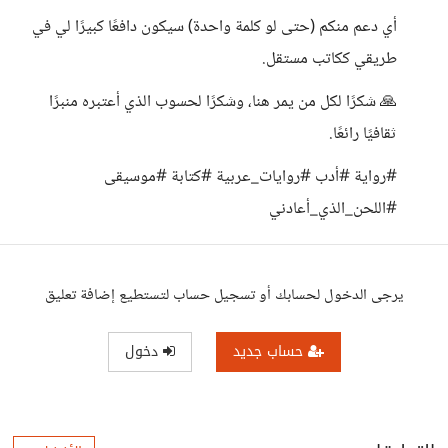
أي دعم منكم (حتى لو كلمة واحدة) سيكون دافعًا كبيرًا لي في
طريقي ككاتب مستقل.
🙏 شكرًا لكل من يمر هنا، وشكرًا لحسوب الذي أعتبره منبرًا
ثقافيًا رائعًا.
#رواية #أدب #روايات_عربية #كتابة #موسيقى
#اللحن_الذي_أعادني
يرجى الدخول لحسابك أو تسجيل حساب لتستطيع إضافة تعليق
حساب جديد
دخول