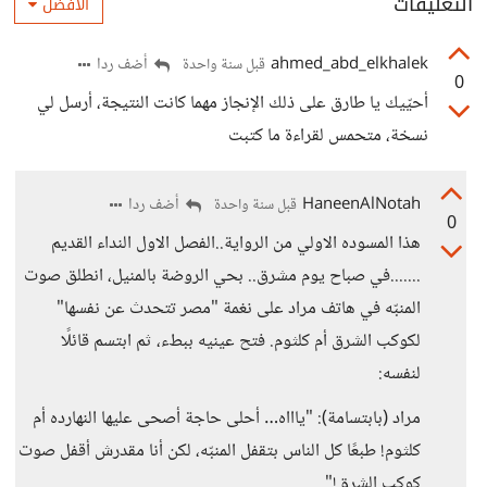
التعليقات
الأفضل
ahmed_abd_elkhalek
أضف ردا
قبل سنة واحدة
0
أحيّيك يا طارق على ذلك الإنجاز مهما كانت النتيجة، أرسل لي
نسخة، متحمس لقراءة ما كتبت
HaneenAlNotah
أضف ردا
قبل سنة واحدة
0
هذا المسوده الاولي من الرواية..
الفصل الاول النداء القديم
.......في صباح يوم مشرق.. بحي الروضة بالمنيل، انطلق صوت
المنبّه في هاتف مراد على نغمة "مصر تتحدث عن نفسها"
لكوكب الشرق أم كلثوم. فتح عينيه ببطء، ثم ابتسم قائلًا
لنفسه:
مراد (بابتسامة): "ياااه… أحلى حاجة أصحى عليها النهارده أم
كلثوم! طبعًا كل الناس بتقفل المنبّه، لكن أنا مقدرش أقفل صوت
كوكب الشرق!"