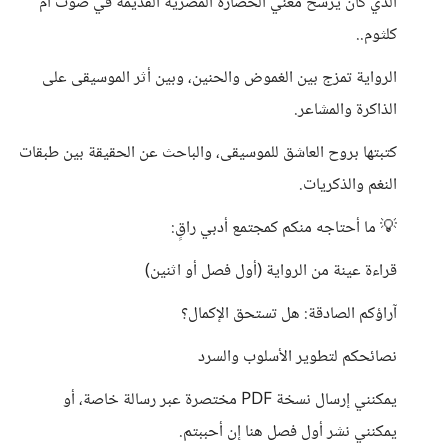
الذي كان يرسخ معني الحضارة المصرية القديمة في صوت ام
كلثوم..
الرواية تمزج بين الغموض والحنين، وبين أثر الموسيقى على
الذاكرة والمشاعر.
كتبتها بروح العاشق للموسيقى، والباحث عن الحقيقة بين طبقات
النغم والذكريات.
💡 ما أحتاجه منكم كمجتمع أدبي راقٍ:
قراءة عينة من الرواية (أول فصل أو اثنين)
آراؤكم الصادقة: هل تستحق الإكمال؟
نصائحكم لتطوير الأسلوب والسرد
يمكنني إرسال نسخة PDF مختصرة عبر رسالة خاصة، أو
يمكنني نشر أول فصل هنا إن أحببتم.