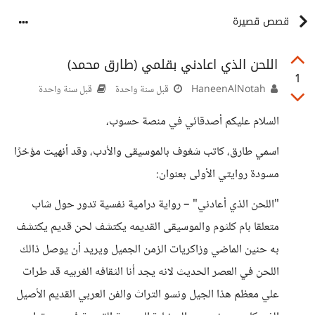
قصص قصيرة
اللحن الذي اعادني بقلمي (طارق محمد)
1
HaneenAlNotah
قبل سنة واحدة
قبل سنة واحدة
السلام عليكم أصدقائي في منصة حسوب،
اسمي طارق، كاتب شغوف بالموسيقى والأدب، وقد أنهيت مؤخرًا
مسودة روايتي الأولى بعنوان:
"اللحن الذي أعادني" – رواية درامية نفسية تدور حول شاب
متعلقا بام كلثوم والموسيقى القديمه يكتشف لحن قديم يكتشف
به حنين الماضي وزاكريات الزمن الجميل ويريد أن يوصل ذالك
اللحن في العصر الحديث لانه يجد أنا الثقافه الغربيه قد طرات
علي معظم هذا الجيل ونسو التراث والفن العربي القديم الأصيل