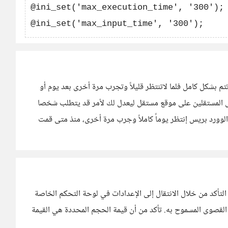
@ini_set('max_execution_time', '300');

ت فى الوورد بريس تأخذ 24 ساعة حتى تتم بشكل كامل فلما لاتنتظر قليلاً وتجرب مرة أخرى بعد يوم أو
عض المستقلين على موقع مستقل ليعدل لك لأمر قد يتطلب شخصا
وورد بريس إنتظر يوماً كاملاً وجرب مرة أخرى، منذ متى قمت
لتأكد من خلال الانتقال إلى الإعدادات في لوحة التحكم الخاصة
القصوى المسموح به. تأكد من أن قيمة الحجم المحددة هي القيمة