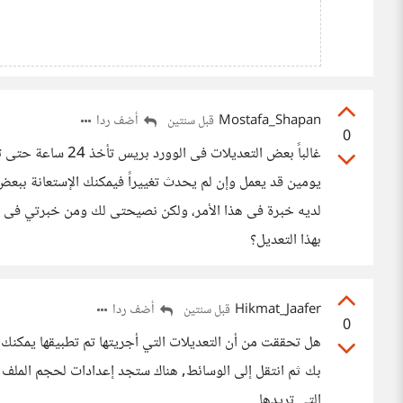
Mostafa_Shapan
أضف ردا
قبل سنتين
0
غالباً بعض التعديلا
يومين قد يعمل وإن لم يحدث تغييراً فيمكنك الإستعانة بب
لديه خبرة فى هذا الأمر، ولكن نصيحتى لك ومن خبرتي فى ال
بهذا التعديل؟
Hikmat_Jaafer
أضف ردا
قبل سنتين
0
هل تحققت من أن التعديلات التي أجريتها تم تطبيقها يمكنك ا
بك ثم انتقل إلى الوسائط, هناك ستجد إعدادات لحجم الملف 
التي تريدها.