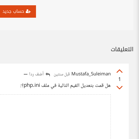
حساب جديد
التعليقات
Mustafa_Suleiman
أضف ردا
قبل سنتين
1
هل قمت بتعديل القيم التالية في ملف php.ini؟: