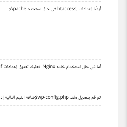
أيضًا إعدادات .htaccess في حال تستخدم Apache:
أما في حال استخدام خادم Nginx، فعليك تعديل إعدادات nginx.conf:
ثم قم بتعديل ملف wp-config.phpلإضافة القيم التالية إذا لم تكن مضافة: