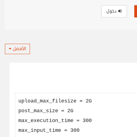
دخول
الأفضل
upload_max_filesize = 2G

post_max_size = 2G

max_execution_time = 300
