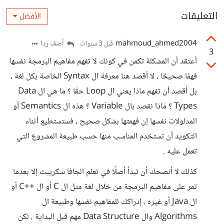
التعليقات
الأفضل
mahmoud_ahmed2004
أضف ردا
قبل 3 سنوات
3
أعتقد أن المشكلة تكمن في كونك لا تفهم مفاهيم البرمجة نفسها
فهمًا صحيحًا ، لا أقصد هنا معرفة ال Syntax الخاصة بكل لغة ،
بل أقصد أن تفهم ماذا يعني ال Loop حقَا ؟ ما هي ال Data
Types ؟ ماذا نقصد بال Variable ؟ هذه ال Semantics أو
المدلولات نفسها إن فهمتها بشكل صحيح ، فستستطيع أثناء
التكويد أن تستخدم المناسب منها حسب طبيعة المشروع التي
تعمل عليه .
كذلك لا أنصحك أن تبدأ أصلًا في تعلم الجافا سكريبت إلا بعدما
تمر على مفاهيم البرمجة من خلال لغة مثل ال C أو ال ++C أو
ال Java أو غيره ، إدراكك للمفاهيم نفسها وطبيعة ال
Algorithms وال Data Structure مهم قبل البداية ، لكن