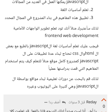
الjavascript يمكنها العمل في العديد من المجالات
تعلم أساسيات اللغة
تطبيق هذه المفاهيم في بناء المشروع في المجال المحدد
لذلك سأعتبرك مثلاً أنك تود تعلم تطوير الواجهات الأمامية
frontend web development
فيجب عليك تعلم أساسيات لغة الjavascript بالطبع مع بعض
ال htmlوال css تحتاج لبناء عدة تطبيقات على ال
javascript كمشروع كامل موقع مثلاً للتعلم كيف يتم استخدام
المفاهيم التي قمت بدراستها عملياً
لذلك قم بالبحث عن دورات تعليمية لبناء مواقع بواسطة ال
الjavascript وهي كثيرة على اليوتيوب وغيره
Reday
أضف ردا
قبل 3 سنوات
0
يا أخي أنا لست مبتدأ لتلك الدرجه فانا بالفعل قد تعلمت كلا