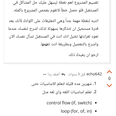
تقسيم المشروع اهم نقطة ليسهل عليك حل المشاكل في
المستقبل فلو حصل خطأ لاتقوم بفحص المشروع باكمله.
انتبه لنقطة مهمة جداً وهي التعليقات على اكوادك لأنك بعد
فترة مستحيل ان تتذكرها بسهولة لذلك اشرح لنفسك عندما
تعود لقراءتها تخيل انك انت في المستقبل تسأل نفسك الان
واشرح بالتفصيل وبطريقة انت تفهمها.
ارجو ان يفيدك ذلك
echo642
أضف ردا
قبل 3 سنوات
0
شهرين مده قليله لتعلم الاساسيات حتى
تعلم اساسيات اللغه واى لغه مثل
control flow (if, switch)
loop (for, of, in)