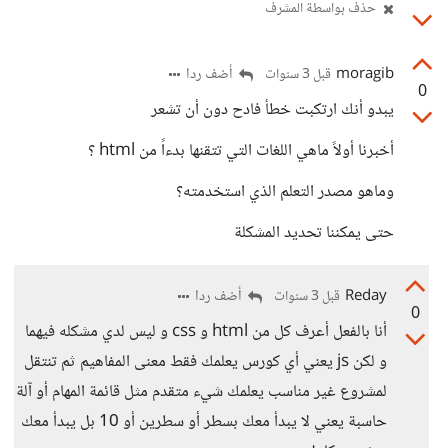
حذف بواسطة المشرف
moragib
أضف ردا
قبل 3 سنوات
0
يبدو أنك ارتكبت خطأ فادح دون أن تشعر
أخبرنا أولاً ماهي اللغات التي تتقنها بدءاً من html ؟
وماهو مصدر التعلم الذي استخدمته؟
حتى يمكننا تحديد المشكلة
Reday
أضف ردا
قبل 3 سنوات
0
أنا بالفعل أعرف كل من html و css و ليس لدي مشكله فيهما
و لكن js يعني أي كورس يعلمك فقط معنى المفاهيم ثم تنتقل
لمشروع غير مناسب يعلمك شيء متقدم مثل قائمة المهام أو آلة
حاسبة يعني لا يبدأ معك بسطر أو سطرين أو 10 بل يبدأ معك