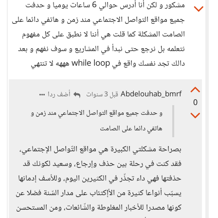
مشكور و لكن أنا أدرس حوالي 6 ساعات يوميا و حدفت
جميع مواقع التواصل الاجتماعي مند زمن و هاتفي دائما على
الصامت المشكلة كما قلت هي أننا لا نطبق على كل مفهوم
نتعلمه بل نرجع حتى نبدأ في المشاريع و سوف نفهم و بعد
دالك تجد نفسك واقع في while loop هههه لا تنتهي
Abdelouhab_bmrf
أضف ردا
قبل 3 سنوات
0
و حدفت جميع مواقع التواصل الاجتماعي مند زمن و
هاتفي دائما على الصامت
بصراحة مشكلتي الكبيرة هي مواقع التّواصل الإجتماعي،
فقد كنت في رحلة بين حذف وإرجاع، وسعيد لكونك قد
حذفتها فهي داء تجذّر في الكثيرين اليوم، وللأسف إدمانها
يسبّب أنواعا كثيرة من الأإكتئاب على مدار السّنة فضلا عن
كونها مصدرا للأخبار المغلوطة والشّائعات، ومن المستحسن