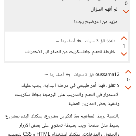
0
لم أفهم السؤال
مزيد من التوضيح رجاءا
ssor
أضف ردا
قبل 3 سنوات
1
خارطة للتعلم جافاسكربت من الصفر الى الاحتراف
oussama12
أضف ردا
قبل 3 سنوات
0
لا تقلق، فهذا أمر طبيعي في مرحلة البداية. يجب عليك
الاستمرار في التعلم والتدريب على البرمجة بجافا سكريبت
وتنفيذ بعض التمارين العملية.
بالنسبة لربط المفاهيم معًا لتكوين مشروع، يمكنك البدء بمشروع
بسيط مثل صفحة ويب بسيطة تحتوي على بعض الأزرار
والحقول والمدخلات. يمكنك استخدام HTML و CSS لتصميم