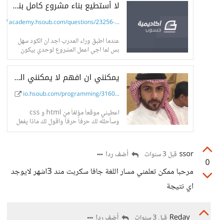
لا أستطيع بناء مشروع كامل بنفسي
academy.hsoub.com/questions/23256-...
عندما اطبق وراء المدرب اجد ان الكود سهل
بس لما اجي اعمل المشروع لوحدي بيكون
مستحيل
يمكنني ان افهم لا يمكنني التطبيق .. ما مشكلتي ؟ - حسوب I/O
io.hsoub.com/programming/3160...
اعطيني موقعاً مؤلفاً من html و css
وسأحلله لك حرفاً حرفاً واقول لك ماذا يفعل
كل
ssor
أضف ردا
قبل 3 سنوات
0
مرحبا ممكن تعلمني مسار اللغة جافا سكربت مند 3اشهر لايوجد
اي نتيجة
Reday
أضف ردا
قبل 3 سنوات