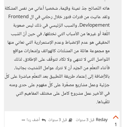
هاته النّصائح جدّ ثمينة وقيّمة، شخصيا أعاني من نفس المشكلة
ولقد عانيت من فترات فتور خلال رحلتي في ال Frontend
Devlopement، والسبب الرّئيسي في ذلك ليس صعوبة
اللّغة أو غيرها من الأسباب التي نختلقها، في حين أنّ السّبب
الحقيقي هو عدم الإنضباط وعدم الإستمرارية التي نعاني منها
مع مجموعة هائلة من المشتّتات كالهواتف وإشعارات مواقع
التّواصل التي لا تنتهي ولا تكاد تتوقّف على الإطلاق، لذلك
فأثناء التعلّم من الجيّد أن لا نترك عوامل التّشتيت بجانبنا،
بالأإضافة إلى إعتماد طريقة التّطبيق بعد التعلّم مباشرة على كلّ
جزئية وعمل مشاريع مصغّرة على كلّ مفهوم على حدى ومنه
في الأخير عمل مشروع كامل على مختلف المفاهيم التي
تلقّيناها.
Reday
أضف ردا
قبل 3 سنوات
قبل 3 سنوات
1