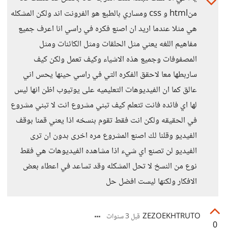
منhtml و css ومساري بالطبع هو الفرونت اند ولكن المشكله
هي مثلا عندما اريد ان اصنع فكره في راسي انا اعرف جميع
مفاهيم اللغه يعني مثل الحلقات ومثل الكائنات ومثل
المصفوفات وجميع هذه الاشياء وكيف تعمل ولكن كيف
ساربطها معا لاحقق الفكره التي في راسي حينها يحس اني
عالق كما ان الفيديوهات التعليميه على يوتيوب اظن انها ليس
لها اي فائده فانت تتعلم كيف تبني مشروع انت لا تبني مشروع
في الحقيقه ولكن انت فقط تقوم بنسخه اذا يعني قمنا بوقف
الفيديو وقلنا لك اصنع المشروع مره اخرى بدون ان ترى
الفيديو لن تصنع اي شيء اذا مشاهده الفيديوهات هي فقط
نوع من النسخ لا تحل المشكله وقد تساعد في اعطاء بعض
الافكار ولكنها ليست افضل حل
ZEZOEKHTRUTO
قبل 3 سنوات
0