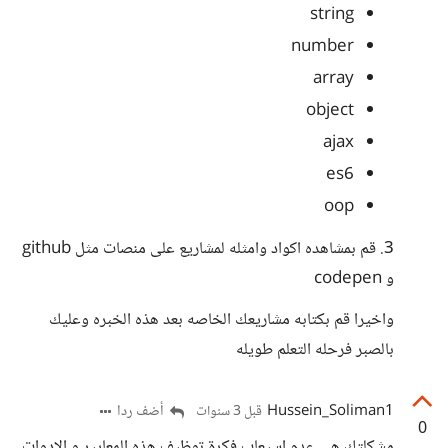
string
number
array
object
ajax
es6
oop
3. قم بمشاهده اكواد وامثله لمشاريع على منصات مثل github
و codepen
واخيرا قم بكتابه مشاريعك الخاصه بعد هذه الخبره وعليك
بالصبر فرحله التعلم طويله
Hussein_Soliman1
أضف ردا
قبل 3 سنوات
0
مشكلتك هي عدم اسيعاب فكرة توظيف هذه المعايير و الادوات