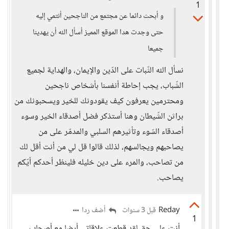
1
و أبحث دائما عن مجتمع من الناجحين أنتمي إليه
حتى وجدت هدا الموقع المميز أسأل الله أن يهدينا
جميعا
نسأل الله الثّبات على الدّين والإيمان، والهداية لجميع
الشّباب، يجب إحاطة أنفسنا بأشخاص ناجحين
ومحترمين يعرفون كيف يقودونك للخير ويسحبونك من
براثن الشّيطان وهنا أستذكر فضل أصدقاء الخير وسوء
أصدقاء السّوء وتأثيرهم السلبي والمدمّر على من
يصاحبهم ويجالسهم، لذلك قالوا قل لي من أنت أقل لك
من تصاحب، والمرء على دين خليله فلينظر أحدكم أيّكم
يصاحب.
Reday
أضف ردا
قبل 3 سنوات
1
أنت على حق لقد قطعت علاقاتي أيضا مع أصحاب