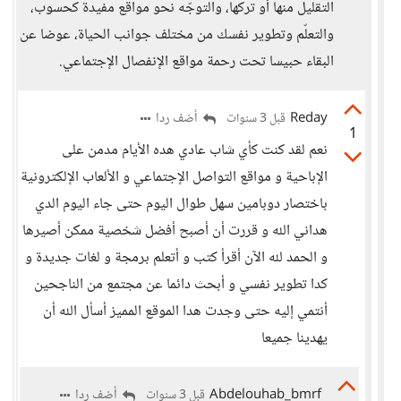
التقليل منها أو تركها، والتوجّه نحو مواقع مفيدة كحسوب،
والتعلّم وتطوير نفسك من مختلف جوانب الحياة، عوضا عن
البقاء حبيسا تحت رحمة مواقع الإنفصال الإجتماعي.
Reday
أضف ردا
قبل 3 سنوات
1
نعم لقد كنت كأي شاب عادي هده الأيام مدمن على
الإباحية و مواقع التواصل الإجتماعي و الألعاب الإلكترونية
باختصار دوبامين سهل طوال اليوم حتى جاء اليوم الدي
هداني الله و قررت أن أصبح أفضل شخصية ممكن أصيرها
و الحمد لله الآن أقرأ كتب و أتعلم برمجة و لغات جديدة و
كدا تطوير نفسي و أبحث دائما عن مجتمع من الناجحين
أنتمي إليه حتى وجدت هدا الموقع المميز أسأل الله أن
يهدينا جميعا
Abdelouhab_bmrf
أضف ردا
قبل 3 سنوات