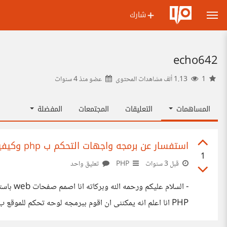
شارك
echo642
1
1.13 ألف مشاهدات المحتوى
عضو منذ
4 سنوات
المساهمات
التعليقات
المجتمعات
المفضلة
استفسار عن برمجه واجهات التحكم ب php وكيفيه عملها
1
قبل 3 سنوات
PHP
تعليق واحد
اتحكم فى الخطوط والالوان و هكذا اشياء