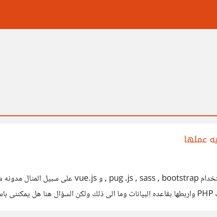
- السلام عليكم ورحمه الله وبركاته انا اصمم صفحات web