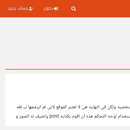
دخول
حساب جديد
 باستخدام pug .js , sass , bootstrap , و vue.js على سبيل المثال مدونه شخصيه ولكن فى النهايه هى لا تعتبر كموقع لانى لم ابرمجها ب لغه
PHP انا اعلم انه يمكننى ان اقوم ببرمجه لوحه تحكم للموقع ب PHP واربطها بقاعده البيانات وما الى ذلك ولكن السؤال هنا هل يمكننى باستخدام لوحه التحكم هذه ان اقوم بكتابه post واضيف له الصور و