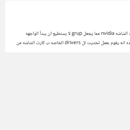
احاول تنصيب Ubuntu 20.04 ولكن تظهر شاشه سوداء عند بدأ الاقلاع وعندما بدأت بالبحث عرفت انه يحدث تعارض مع grup3 و كارت الشاشه nvidia مما يجعل grup لا يستطيع ان يبدأ الواجهه
الرسوميه بنجاح وهو ما يسبب سواد الشاشه ولكن لم استطيع التوصل الى حل او لم افهم الحل لأنه على اصدارات Ubuntu قديمه جدا مفاده انه يقوم بعمل تحديث لل drivers الخاصه ب كارت الشاشه من