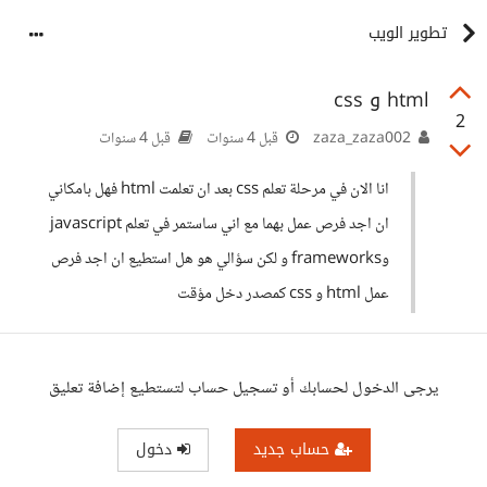
تطوير الويب
html و css
2
zaza_zaza002
قبل 4 سنوات
قبل 4 سنوات
انا الان في مرحلة تعلم css بعد ان تعلمت html فهل بامكاني
ان اجد فرص عمل بهما مع اني ساستمر في تعلم javascript
وframeworks و لكن سؤالي هو هل استطيع ان اجد فرص
عمل html و css كمصدر دخل مؤقت
يرجى الدخول لحسابك أو تسجيل حساب لتستطيع إضافة تعليق
حساب جديد
دخول