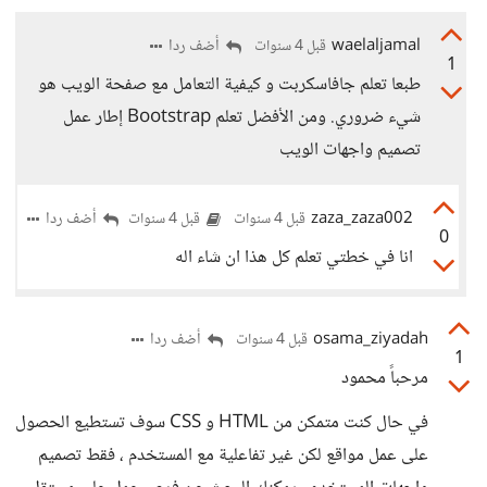
waelaljamal
أضف ردا
قبل 4 سنوات
1
طبعا تعلم جافاسكربت و كيفية التعامل مع صفحة الويب هو
شيء ضروري. ومن الأفضل تعلم Bootstrap إطار عمل
تصميم واجهات الويب
zaza_zaza002
أضف ردا
قبل 4 سنوات
قبل 4 سنوات
0
انا في خطتي تعلم كل هذا ان شاء اله
osama_ziyadah
أضف ردا
قبل 4 سنوات
1
مرحباً محمود
في حال كنت متمكن من HTML و CSS سوف تستطيع الحصول
على عمل مواقع لكن غير تفاعلية مع المستخدم ، فقط تصميم