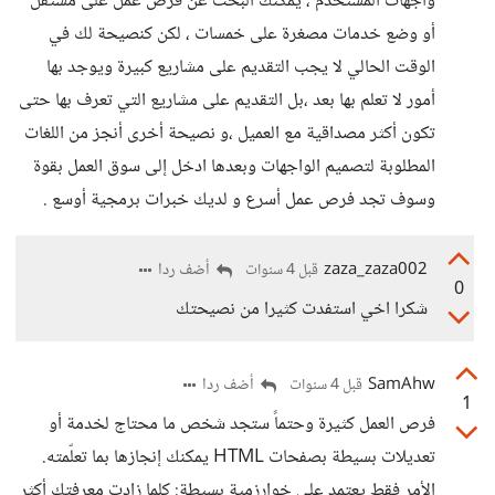
واجهات المستخدم ، يمكنك البحث عن فرص عمل على مستقل
أو وضع خدمات مصغرة على خمسات ، لكن كنصيحة لك في
الوقت الحالي لا يجب التقديم على مشاريع كبيرة ويوجد بها
أمور لا تعلم بها بعد ،بل التقديم على مشاريع التي تعرف بها حتى
تكون أكثر مصداقية مع العميل ،و نصيحة أخرى أنجز من اللغات
المطلوبة لتصميم الواجهات وبعدها ادخل إلى سوق العمل بقوة
وسوف تجد فرص عمل أسرع و لديك خبرات برمجية أوسع .
zaza_zaza002
أضف ردا
قبل 4 سنوات
0
شكرا اخي استفدت كثيرا من نصيحتك
SamAhw
أضف ردا
قبل 4 سنوات
1
فرص العمل كثيرة وحتماً ستجد شخص ما محتاج لخدمة أو
تعديلات بسيطة بصفحات HTML يمكنك إنجازها بما تعلّمته.
الأمر فقط يعتمد على خوارزمية بسيطة: كلما زادت معرفتك أكثر