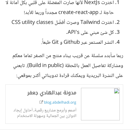
اخترت NextJs لأنها صارت المفضلة على قلبي بكل أمانة لا
حاجة لـ create-react-app مجدداً وربما للأبد!
اخترت Tailwind وصرت أفضّل CSS utility classes
كل شئ مبني على API's.
النشر المستمر عبر Github و Git طبعاً.
ربما سأبدء سلسلة عن قريب ببناء منتج من الصفر تماما معكم
ومشاركة تفاصيل العمل باللحظة (Build in public). تابعني
على النشرة البريدية ويمكنك قراءة تدويناتي أكثر بموقعي:
مدونة عبدالهادي جعفر
blog.abdelhadi.org
أصمم وأبرمج مشاريع رقمية، أحاول إيجاد
التوازن بين الجمالية وسهولة الاستخدام