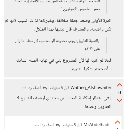
المعاجم التراثية اكتب باللغة العربية - أو بالإنجليزية للبحث
ضمن القاموس الإنجليزي."
المرة الأولى وضعنا جملة مخالفة، وغيرناها لذات السبب لأنها لم
تكن واضحة. والمشرف قال نبقيها بهذا الشكل.
بالنسبة للتذييل: يجب تحديثه آليا بحسب كل سنة.. ما زال
على ٢٠٢٠م.
فعلا لم أنتبه لها لأن المشروع بني في نهاية السنة السابقة
سأصححه. شكرا للتنبيه.
Watheq_Alshowaiter
أضف ردا
قبل 5 سنوات
0
وفي انتظار إمكانية البحث عن محتوى أرشيف الشارخ لا
العناوين وحدها..
MrAbdelhadi
أضف ردا
قبل 5 سنوات