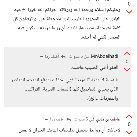
0
وعليكم السلام ورحمة الله وبركاته. جزاكم الله خيرا أخ عبد
الهادي على المجهود الطيب. لدي ملاحظة هي لو ترفقون كل
كلمة مترجمة بمصدرها، ظننت أن زر «المزيد» سيكون فيه
المصدر لكني لم أجده.
MrAbdelhadi
أضف ردا
قبل 5 سنوات
0
العفو أخي الحبيب عاطف.
بالنسبة لأيقونة "المزيد" فهي تحوّلك لموقع المعجم المعاصر
الذي يحوي التفاصيل كلّها (السمات اللغوية، التراكيب
والمفردات…الخ).
عاطف بن هادي
أضف ردا
قبل 5 سنوات
0
لاحظت أن روابط تحميل تطبيقات الهاتف الجوال لا تعمل.