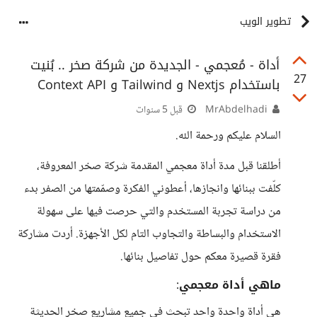
تطوير الويب
أداة - مُعجمي - الجديدة من شركة صخر .. بُنيت
27
باستخدام Nextjs و Tailwind و Context API
MrAbdelhadi
قبل 5 سنوات
السلام عليكم ورحمة الله.
أطلقنا قبل مدة أداة معجمي المقدمة شركة صخر المعروفة،
كلّفت ببنائها وانجازها، أعطوني الفكرة وصمّمتها من الصفر بدء
من دراسة تجربة المستخدم والتي حرصت فيها على سهولة
الاستخدام والبساطة والتجاوب التام لكل الأجهزة. أردت مشاركة
فقرة قصيرة معكم حول تفاصيل بنائها.
ماهي أداة معجمي
:
هي أداة واحدة واحد تبحث في جميع مشاريع صخر الحديثة