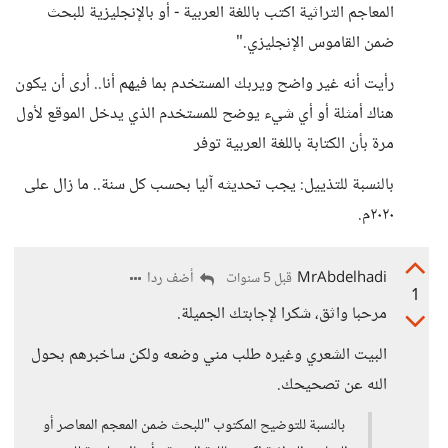
المعاجم التراثية اكتب باللغة العربية - أو بالإنجليزية للبحث
ضمن القاموس الإنجليزي."
رأيت أنه غير واضح ويربك المستخدم بما فيهم أنا.. أرى أن يكون
هناك أمثلة أو أي شيء يوضح للمستخدم الذي يدخل الموقع لأول
مرة بأن الكتابة باللغة العربية توفر
بالنسبة للتذييل: يجب تحديثه آليا بحسب كل سنة.. ما زال على
٢٠٢٠م.
MrAbdelhadi
أضف ردا
قبل 5 سنوات
1
مرحبا واثق، شكرا لإجابتك الجميلة.
البيت الشعري وغيره طلب مني وضعه ولكن ساخبرهم بحول
الله عن تصحيحك.
بالنسبة للتوضيح المكتوب "للبحث ضمن المعجم المعاصر أو