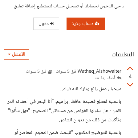
يرجى الدخول لحسابك أو تسجيل حساب لتستطيع إضافة تعليق
حساب جديد
دخول
التعليقات
الأفضل
Watheq_Alshowaiter
قبل 5 سنوات
قبل 5 سنوات
4
أضف ردا
مرحبا ، عمل رائع وبارك الله فيك..
بالنسبة لمطلع قصيدة حافظ إبراهيم: ”أنا البحر في أحشائه الدر
كامن - هل ساءلوا الغواص عن صدفاتي“ الصحيح: "فهل سألوا"
وتأكدت من ذلك من ديوان الشاعر.
بالنسبة للتوضيح المكتوب "للبحث ضمن المعجم المعاصر أو