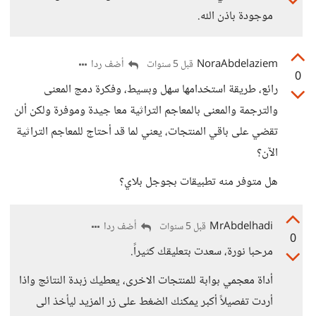
موجودة باذن الله.
NoraAbdelaziem
أضف ردا
قبل 5 سنوات
0
رائع، طريقة استخدامها سهل وبسيط، وفكرة دمج المعنى
والترجمة والمعنى بالمعاجم التراثية معا جيدة وموفرة ولكن ألن
تقضي على باقي المنتجات، يعني لما قد أحتاج للمعاجم التراثية
الآن؟
هل متوفر منه تطبيقات بجوجل بلاي؟
MrAbdelhadi
أضف ردا
قبل 5 سنوات
0
مرحبا نورة، سعدت بتعليقك كثيراً.
أداة معجمي بوابة للمنتجات الاخرى، يعطيك زبدة النتائج واذا
أردت تفصيلاً أكبر يمكنك الضغط على زر المزيد ليأخذ الى