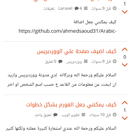
1
قبل 9 سنوات
Laravel
4 تعليقات
كيف يمكنني جعل اضافة
https://github.com/ahmedsaoud31/Arabic-
laravel4 تعمل على لارفيل 5.5 حاولت حل المشاكل التي
تواجهني ولكن هناك بعض الاخطاء التي لم افهمها ارجو التكرم
كيف اضيف صفحة علي الووردبريس
0
بشرح او طريقة لجعل هذه الاضافة الرائع تعمل على لارفيل 5
قبل 9 سنوات
ووردبريس
0 تعليق
وارجو ان يتم تحديثها
السلام عليكم ورحمة الله وبركاته لدي مدونة ووردبريس واريد
ان ابحث عن معلومات من القاعد ع حسب اسم الشخص او اخر
اسم له ويتم جلب البيانات وعرضها لي بحثت عن اضافة تفعل
الامر هذا في لم اجد عملت صفحة عن الطريق php وعملت
كيف يمكنني جعل الفورم بشكل خطوات
1
الاستعلام ولكن لااعرف كيف اضف الصفحة الي الووردبريس
قبل 10 سنوات
تطوير الويب
تعليق واحد
لانني جديد فيها هناك حل او اضافة تحل هذه المشكلة
السلام عليكم ورحمة الله عندي استمارة كثيرة عملته ولكنها كثير