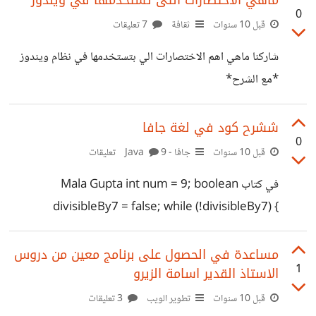
ماهي الاختصارات التى تستخدمها في ويندوز
0
قبل 10 سنوات
ثقافة
7 تعليقات
شاركنا ماهي اهم الاختصارات الي بتستخدمها في نظام ويندوز
*مع الشرح*
ششرح كود في لغة جافا
0
قبل 10 سنوات
جافا - Java
9 تعليقات
في كتاب Mala Gupta int num = 9; boolean
divisibleBy7 = false; while (!divisibleBy7) {
System.out.println(num); if (num % 7 == 0)
divisibleBy7 = true; --num; } النتايج يكون هكذا 9 8 7
مساعدة في الحصول على برنامج معين من دروس
1
الاستاذ القدير اسامة الزيرو
مالم افهمه هو لماذا تم طباعة رقم 7
قبل 10 سنوات
تطوير الويب
3 تعليقات