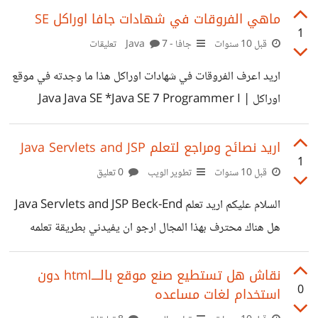
ماهي الفروقات في شهادات جافا اوراكل SE
1
قبل 10 سنوات
جافا - Java
7 تعليقات
اريد اعرف الفروقات في شهادات اوراكل هذا ما وجدته في موقع
اوراكل Java Java SE *Java SE 7 Programmer I |
*1Z0-803 *Java SE 7 Programmer II | *1Z0-804 *
Upgrade to Java SE 7 Programmer | *1Z0-805
اريد نصائح ومراجع لتعلم Java Servlets and JSP
1
*Java SE 8 Programmer I | *1Z0-808 ماهي هذها
قبل 10 سنوات
تطوير الويب
0 تعليق
الارقام ولماذا هناك الكثير من الشهادات في SE .؟
السلام عليكم اريد تعلم Java Servlets and JSP Beck-End
هل هناك محترف بهذا المجال ارجو ان يفيدني بطريقة تعلمه
والمراجع التي يراجعه والدورات التي استفدت منها . ارجو
اعطائي معلومات عن هذه اللغة قدرة المستطاع والمراجع لان
نقاش هل تستطيع صنع موقع بالــــhtml دون
0
استخدام لغات مساعده
المراجع قليل جداً في نت .