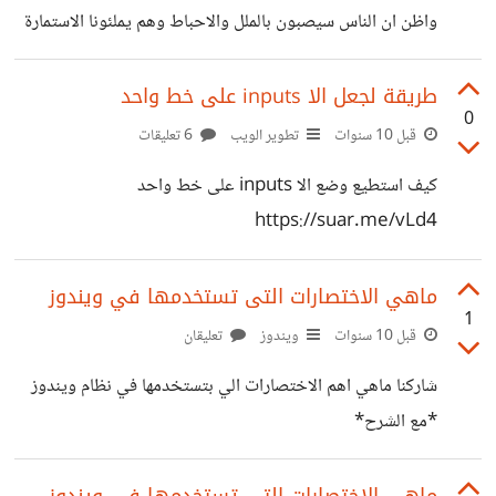
واظن ان الناس سيصبون بالملل والاحباط وهم يملئونا الاستمارة
في اريد ان عمل خطوات للفورم بحيث عندما ينتهي من كتابة
بيانات الشخصية ويكون هناك زر التالي حيث ينتقل من
طريقة لجعل الا inputs على خط واحد
0
feildset الى filedset اخرى ويكمل بيانات حاولت ان عمله
قبل 10 سنوات
تطوير الويب
6 تعليقات
بالجاوكري ولكن ليس لدي الخبرة الكافية اريد ان عمل هذه
كيف استطيع وضع الا inputs على خط واحد
الخطوات بارك الله فيكم
https://suar.me/vLd4
ماهي الاختصارات التى تستخدمها في ويندوز
1
قبل 10 سنوات
ويندوز
تعليقان
شاركنا ماهي اهم الاختصارات الي بتستخدمها في نظام ويندوز
*مع الشرح*