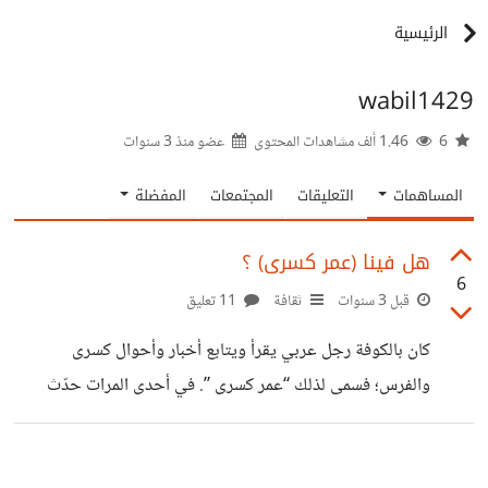
الرئيسية
wabil1429
6
1.46 ألف مشاهدات المحتوى
عضو منذ
3 سنوات
المساهمات
التعليقات
المجتمعات
المفضلة
هل فينا (عمر كسرى) ؟
6
قبل 3 سنوات
ثقافة
11 تعليق
كان بالكوفة رجل عربي يقرأ ويتابع أخبار وأحوال كسرى
والفرس؛ فسمى لذلك “عمر كسرى ”. في أحدى المرات حدّث
الناس عن كسرى ونسائه، فسأله رجل: كم أمهات المؤمنين؟ قال:
لا أدرى! فقيل له: أنت رجلٌ من المسلمين تعرف نساء كسرى ولا