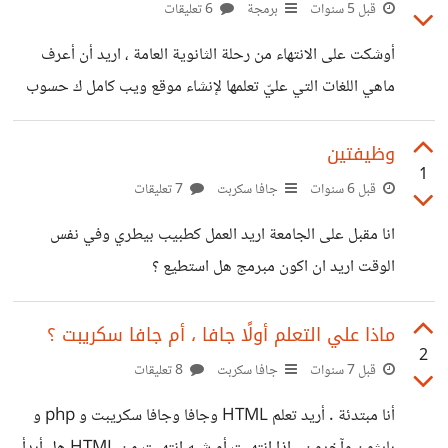
وهكذا ومعييش رقم تاني + شوفت كل فيديوهات ومقالات النت
قبل 5 سنوات
برمجة
6 تعليقات
عن كيفية انشاء حساب وهمي وكلها باءت بالفشل ممكن حد
أوشكت على الانتهاء من رحلة الثانوية العامة ، اريد أن أعرف
يعملهولي ؟
ماهي اللغات التي عليّ تعلمها لإنشاء موقع ويب كامل ك حسوب
مثلا ؟ HTML و Css هم الأساس ، ماذا أيضا ؟ ثم كم سعر انشاء
موقع كامل حتى إذا قررت العمل حرًا أكن على علم بالأسعار ؟ +
وظيفتين
1
هل تتطلب البرمجة مواصفات حاسوب معينة ؟ + ممكن أسماء
قبل 6 سنوات
جافا سكربت
7 تعليقات
دورات ومواقع لأتعلم ؟ وأعتذر عن الإطالة ، جزاكم الله خيرًا
انا مقبل على الجامعة اريد العمل كطبيب بيطري وفي نفس
ووفقكم ورضى عنكم
الوقت اريد ان اكون مبرمج هل استطيع ؟
ماذا علي التعلم أولًا جافا ، أم جافا سكريبت ؟
2
قبل 7 سنوات
جافا سكربت
8 تعليقات
أنا مبتدئة . أريد تعلم HTML وجافا وجافا سكريبت و php و