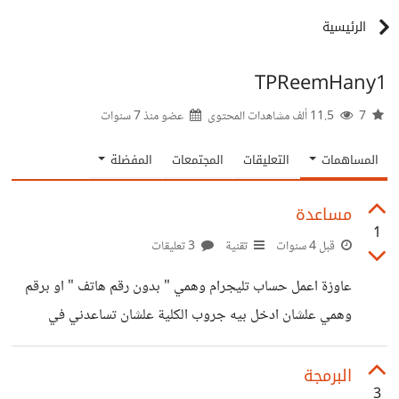
الرئيسية
TPReemHany1
7
11.5 ألف مشاهدات المحتوى
عضو منذ
7 سنوات
المساهمات
التعليقات
المجتمعات
المفضلة
مساعدة
1
قبل 4 سنوات
تقنية
3 تعليقات
عاوزة اعمل حساب تليجرام وهمي " بدون رقم هاتف " او برقم
وهمي علشان ادخل بيه جروب الكلية علشان تساعدني في
دراستي لان اتسببت في مشاكل وطردوني من رقمي وحسابي
الاصلي في الجروب الرسمي اللي كنا بنسأل فيه ونتبادل الملفات
البرمجة
3