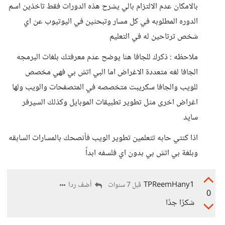
بالامكان عدم الالتزام بالي يشرح هذه الدورات فقط تاخذين اسم
الدوره المطلوبه في كل مسار وتبحثين في اليوتيوب عن اي
شخص ترتاحين له في التعليم
ملاحظه : ذكرك للجافا هنا يوضح عدم معرفتك بلغات البرمجه
الجافا لغه متعددة الاغراض اما البي اتش بي فهي مخصص
للويب والجافا سكريبت متخصصه في المتصفحات والويب ولها
اغراض اخرى مثل تطوير تطبيقات الموبايل وكذلك السيرفر
سايد
اذا كنتي حابه تتعلمين تطوير الويب فأنصحك بالمسارات السابقه
وبلغة بي اتش بي بدون اي فلسفه ابداً
TPReemHany1
أضف ردا
قبل 7 سنوات
0
شكرًا جدًا