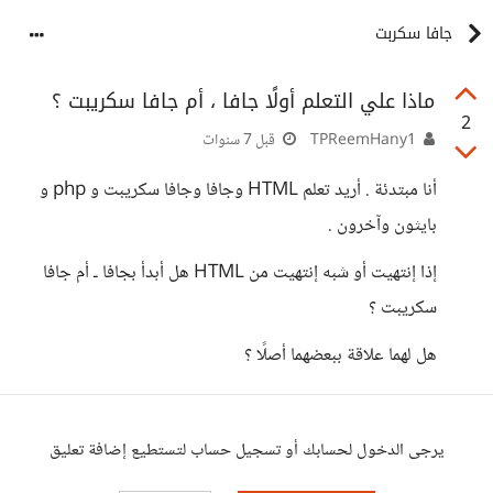
جافا سكربت
ماذا علي التعلم أولًا جافا ، أم جافا سكريبت ؟
2
TPReemHany1
قبل 7 سنوات
أنا مبتدئة . أريد تعلم HTML وجافا وجافا سكريبت و php و
بايثون وآخرون .
إذا إنتهيت أو شبه إنتهيت من HTML هل أبدأ بجافا ـ أم جافا
سكريبت ؟
هل لهما علاقة ببعضهما أصلًا ؟
يرجى الدخول لحسابك أو تسجيل حساب لتستطيع إضافة تعليق