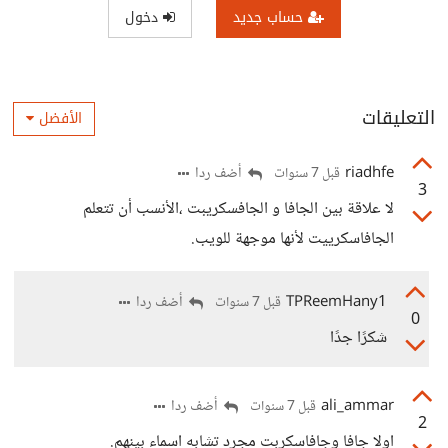
حساب جديد
دخول
التعليقات
الأفضل
riadhfe
أضف ردا
قبل 7 سنوات
3
لا علاقة بين الجافا و الجافسكريبت ،الأنسب أن تتعلم
الجافاسكرييت لأنها موجهة للويب.
TPReemHany1
أضف ردا
قبل 7 سنوات
0
شكرًا جدًا
ali_ammar
أضف ردا
قبل 7 سنوات
2
اولا جافا وجافاسكربت مجرد تشابه اسماء بينهم.