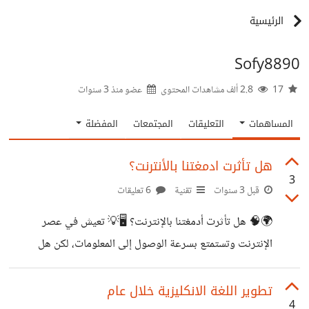
الرئيسية
Sofy8890
17
2.8 ألف مشاهدات المحتوى
عضو منذ
3 سنوات
المساهمات
التعليقات
المجتمعات
المفضلة
هل تأثرت ادمغتنا بالأنترنت؟
3
قبل 3 سنوات
تقنية
6 تعليقات
🌍🧠 هل تأثرت أدمغتنا بالإنترنت؟ 🖥️💡 تعيش في عصر
الإنترنت وتستمتع بسرعة الوصول إلى المعلومات، لكن هل
تساءلت يومًا عن تأثير هذا العالم الرقمي على طريقة تفكيرك؟
في كتابه "السطحيون: ما تفعله شبكة الإنترنت بأدمغتنا"، يقدم
تطوير اللغة الانكليزية خلال عام
4