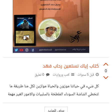
كتاب إياك نستعين رحاب فهد
0
قبل 5 سنوات
كتب وروايات
0 تعليق
كل شيء في حياتنا موزون والحياة موازين لكل منا طريقة ما
لتخطي الشاشة السوداء الملطخة بالسلبيات والامور الغير مهمة
هنا بين كتاب إياك نستعين ستكشف لك أسرار وأساليب متعددة
للتعيش بالأمل والإيجابية https://suar.me/Q9lOo للطلب