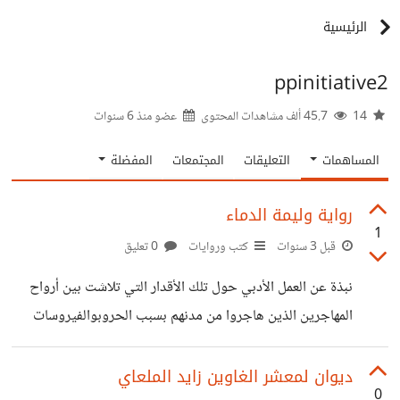
الرئيسية
ppinitiative2
14
45.7 ألف مشاهدات المحتوى
عضو منذ
6 سنوات
المساهمات
التعليقات
المجتمعات
المفضلة
رواية وليمة الدماء
1
قبل 3 سنوات
كتب وروايات
0 تعليق
نبذة عن العمل الأدبي حول تلك الأقدار التي تلاشت بين أرواح
المهاجرين الذين هاجروا من مدنهم بسبب الحروبوالفيروسات
التي حدثت في مدنهم هاربين للبحث عن طوق النجاة بينما كانوا
يبحثون عن ملجأوالأمان ودخول بين الأمن والسلام وجدوا
ديوان لمعشر الغاوين زايد الملعاي
0