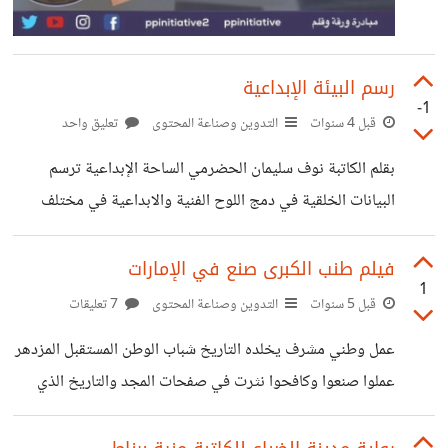
رسم البيئة الإبداعية
-1
قبل 4 سنوات
التدوين وصناعة المحتوى
تعليق واحد
بقلم الكاتبة نوف سليمان الحضرمي الساحة الإبداعية ترسم
البيانات الخلقية في دمج اللوح الفنية والابداعية في مختلف
المجالات بمجهود الشباب العربي تنطلق الوجهات البيئة الحالمة
والطامحة بجمع الركيزة والهدف المستهدف في توضيح المعالم
فيلم طنب الكبرى صنع في الإمارات
1
البئية في اظهار المواهب الشبابية يجب على البيئة الحاضنة تضع
قبل 5 سنوات
التدوين وصناعة المحتوى
7 تعليقات
الرؤية المسالمة والمحققة في تحقيق أهداف الشبابية بعدم
عمل وطني مشرف يخلده التاريخ شباب الوطن المستقبل المزدهر
التوكل على الغير والاعتماد الكلي على البيئة الحاضنة يجب على
عملوا صنعوا وكافحوا نثرت في صفحات المجد والتاريخ الذي
الموهوب يمارس العادات الابداعية بشكل صحيح ومبتكر في
يخلده أبناء الوطن عيال زايد بهمتهموقوتهم وصلوا مراتب الشرف
ايصال القيمة البشرية للتنوع الثقافي في مجال الابداع والتطوير
والتميز اليوم نشاهد هذا العمل بجهود شخصية عمل بكل حب