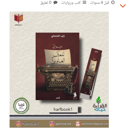
سفينة تجارية قرروا الهجرة من خلالها وجدوا السلام والأمان
قبل 4 سنوات
كتب وروايات
0 تعليق
بداخلها تحدث حوادث غريبة داخل السفينة حادثة الأربعين عاماً
معلقة على قدر بالالغاز حيث كان هناك أكثر من سفينة تلفت كبد
حشايا سقفالسفينة غرقت السفينة بحادثة الاربعين عاماً داهمتهم
فاجعة بوجود قبطان يدعى جونغ