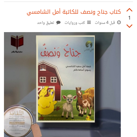
https://suar.me/WQM1d https://suar.me/XpL5B
كتاب جناح ونصف للكاتبة أمل الشامسي
1
قبل 4 سنوات
كتب وروايات
تعليق واحد