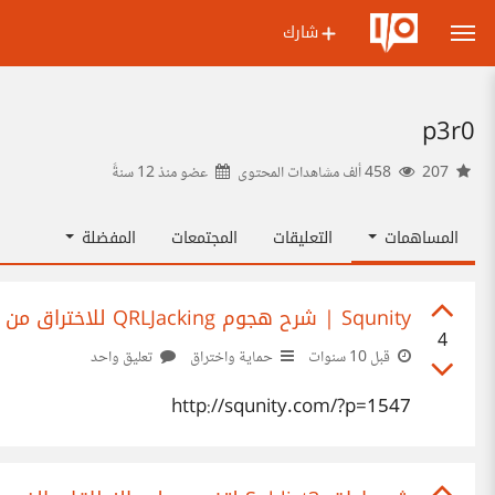
شارك
p3r0
207
458 ألف مشاهدات المحتوى
عضو منذ
12 سنةً
المساهمات
التعليقات
المجتمعات
المفضلة
Squnity | شرح هجوم QRLJacking للاختراق من خلال QR Code
4
قبل 10 سنوات
حماية واختراق
تعليق واحد
http://squnity.com/?p=1547