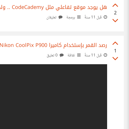
هل يوجد موقع تفاعلي مثل CodeCademy .. ولكن لتعليم C++ ؟
2
قبل 11 سنةً
برمجة
تعليقان
رصد القمر بإستخدام كاميرا Nikon CoolPix P900 .. تقريب الصورة بمقدار 83 ضعفا
1
قبل 11 سنةً
ثقافة
0 تعليق