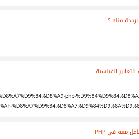
/%D8%AF%D8%A7%D9%84%D8%A9-php-%D9%84%D9%84%D
%AF-%D8%A7%D9%84%D8%A7%D9%84%D9%8A%D9%8