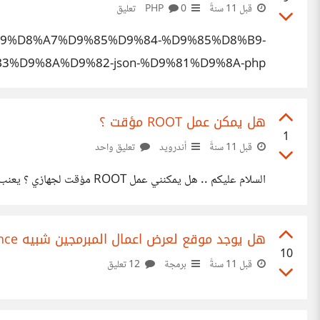
قبل 11 سنةً
PHP
0 تعليق
8%B9%D8%A7%D9%85%D9%84-%D9%85%D8%B9-
%D9%8A%D9%82-json-%D9%81%D9%8A-php/
هل يمكن عمل ROOT مؤقت ؟
1
قبل 11 سنةً
أندرويد
تعليق واحد
السلام عليكم .. هل يمكنني عمل ROOT مؤقت لجهازي ؟ يعنب اذا اردت في اي وقت ان احذفه .. سيعود الجهاز كما كا، وكأنه لم يتم عمل ROOT عليه من قبل؟ هل هذا ممكن ؟!
هل يوجد موقع لعرض اعمال المبرمجين شبيه Behance ؟
10
قبل 11 سنةً
برمجة
12 تعليق