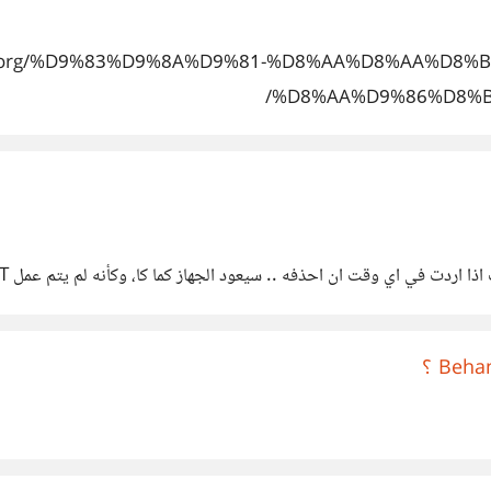
icks.org/%D9%83%D9%8A%D9%81-%D8%AA%D8%AA%D
%D8%AA%D9%86%D8%B3