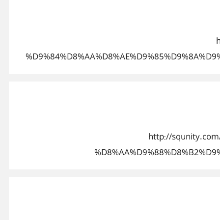
%D9%84%D8%AA%D8%AE%D9%85%D9%8A%D9%
http://squnit
%D8%AA%D9%88%D8%B2%D9%8