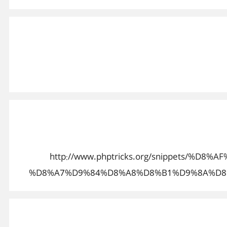
http://www.phptricks.org/snippets
%D8%A7%D9%84%D8%A8%D8%B1%D9%8A%D8