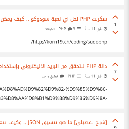
سكربت PHP لحل اي لعبة سودوكو .. كيف يمكن برمجة مثله ؟
1
قبل 11 سنةً
PHP
3 تعليقات
http://korn19.ch/coding/sudophp/
دالة PHP للتحقق من البريد الاليكتروني بإستخدام التعابير القياسية
7
قبل 11 سنةً
PHP
تعليق واحد
8%AA%D8%AD%D9%82%D9%82-%D9%85%D9%86-
3%D8%AA%D8%B1%D9%88%D9%86%D9%8A-
%D8%A8%D8%A5/
[شرح تفصيلي] ما هو تنسيق JSON .. وكيف تتعامل معه في PHP
9