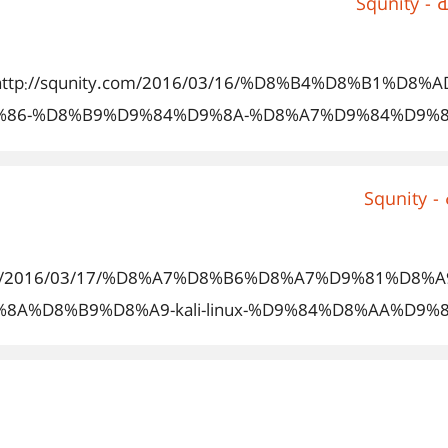
http://squnity.com/2016/03/16/%D8%B4%D8%B1%D8%
86-%D8%B9%D9%84%D9%8A-%D8%A7%D9%84%D9%
%D8%
y.com/2016/03/17/%D8%A7%D8%B6%D8%A7%D9%81%D
A%D8%B9%D8%A9-kali-linux-%D9%84%D8%AA%D9
%D8%