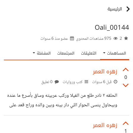
الرئيسية
Oali_00144
2
975 مشاهدات المحتوى
عضو منذ
6 سنوات
المساهمات
التعليقات
المجتمعات
المفضلة
زهره العمر
0
قبل 6 سنوات
كتب وروايات
0 تعليق
الحلقه ٢ نادر طلع من الفيلا وركب عربيته وساق بأسرع ما عنده
وبيحاول ينسى الحوار اللي دار بينه وبين والده وراح قعد على
الكورنيش وفضل قااعد كتير لحد ما الشمس طلعت عليه نسيب
نادر شويه ونروح لبيت من الطبقه المتوسطه في حي العجوزه
زهره العمر
1