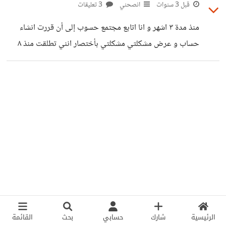
قبل 3 سنوات
انصحني
3 تعليقات
منذ مدة ٣ اشهر و انا اتابع مجتمع حسوب إلى أن قررت انشاء
حساب و عرض مشكلتي مشكلتي بأختصار انني تطلقت منذ ٨
أشهر و كلانا السبب في الطلاق المشكلة انني لا استطيع مسامحة
نفسي و الغفران لها لأنني كنت احد الأطراف التي تسبب في
الطلاق لكنني فعلت ما بوسعي كي لا يطلقني لكنه لم ينفع الأمر
علماً انا أمتلك قلب طيب و محب مسامح للاخرين على عكس
طليقي كيف اسامح نفسي بأنني خسرت زوجي و اتخلص من
لومها و
الرئيسية
شارك
حسابي
بحث
القائمة