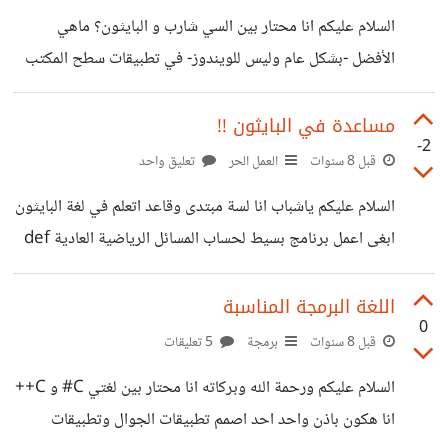
السلام عليكم انا محتار بين السي شارب و البايثون؟ ماهي
الأفضل -بشكل عام وليس للويندوز- في تطبيقات سطح المكتب
وأيضا للهواتف؟ اذا البايثون هل هناك منصة عمل كالفيجوال
بيسك UI لتطبيقات سطح المكتب او الهواتف *مبتدى
مساعدة في البايثون !!
-2
قبل 8 سنوات
العمل الحر
تعليق واحد
السلام عليكم ياشباب انا لسة مبتدى وقاعد اتعلم في لغة البايثون
ابغى اعمل برنامج بسيط لحساب المسائل الرياضية العادية def
main(): x=input() y=input() print(x + y) if __name__
== '__main__':main() فمثلا هذا عندما ادخل قيمة ل x
اللغة البرمجة المناسبة
0
نفترض 5 مثلا و y =10 بيكتب 105؟!! بياخذ القيمتين ما
قبل 8 سنوات
برمجة
5 تعليقات
بيجمعهم ارجوا الرد وهل في دالة استدعاء او طلب معلومات غير
السلام عليكم ورحمة الله وبركاته انا محتار بين لغتي C# و C++
input؟
انا هكون باذن واحد احد اصمم تطبيقات الجوال وتطبيقات