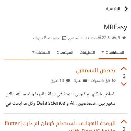
الرئيسية
MREasy
9
22.8 ألف مشاهدات المحتوى
عضو منذ
8 سنوات
المساهمات
التعليقات
المجتمعات
المفضلة
تخصص المستقبل
6
قبل 6 سنوات
تقنية
13 تعليق
السلام عليكم، تم قبولي لمنحة في دولة ماليزيا والحمد لله والان
مخير بين اختصاصين : AI و Data science وكل ما ابحث في
الانترنت تارة انجذب لواحدة وتارة الاختصاص الاخر فارجوا مدى
بمعلومات ونصائح وشكرا
البرمجة الهواتف باستخدام كوتلن ام دارت|flutter
0