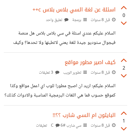
بلس ابطئ من المعتاد (حسب ما سمعت)
اسئلة عن لغة السي بلاس بلاس c++
0
قبل 8 سنوات
برمجة
تعليق واحد
السلام عليكم عندي اسئلة في سي بلاس بلاس هل منصة
فيجوال ستوديو جيدة للغة يعني لاتطبئها ولا تحدها؟ وكيف
استطيع استخدام سي بلاس بلاس في تطبيقات الهاتف والويب؟
كيف اصير مطور مواقع
2
قبل 8 سنوات
تطوير الويب
3 تعليقات
السلام عليكم؛ اريد ان اصبح مطورا للوب اي اعمل مواقع وكذا
كموقع حسوب فما هي اللغات البرمجية المناسبة والادوات كذلك؟
-سمعت ب HTML و CSS-واكون ممنون لكم وشاكر جدا
البايثون ام السي شارب ؟؟!!
1
قبل 8 سنوات
سي شارب #C
6 تعليقات