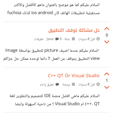
السلام عليكم كما هو موضح بالعنوان ماهو الأفضل والأكثر
مستقبلية لتطبيقات الهاتف كان ios android كذلك fuchsia
(النظام الجديد) ؟؟
حل مشكلة توقف التطبيق
0
قبل 8 سنوات
جافا - Java
3 تعليقات
السلام عليكم عندما اضيف picture للتطبيق بواسطة Image
view التطبيق يتوقف عن العمل !! دائما لوحده ممكن حل جزاكم
الله خيرا
C++ QT Or Visual Studio
1
قبل 8 سنوات
برمجة
تعليق واحد
السلام عليكم ماهي افضل منصة IDE للتصميم والتطوير للغة
c++. QT ام Visual Studio ؟ من ناحية السهولة وايضا
السرعة وسمعت ان فيحوال ستوديو يكون فيه لغة سي بللس