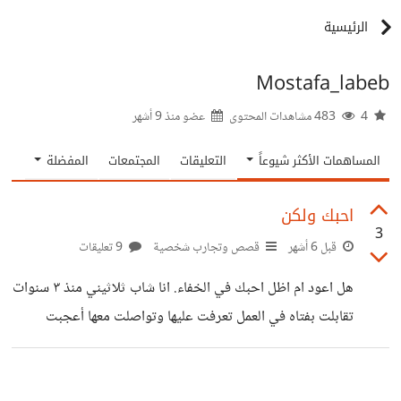
الرئيسية
Mostafa_labeb
4
483 مشاهدات المحتوى
عضو منذ
9 أشهر
المساهمات الأكثر شيوعاً
التعليقات
المجتمعات
المفضلة
احبك ولكن
3
قبل 6 أشهر
قصص وتجارب شخصية
9 تعليقات
هل اعود ام اظل احبك في الخفاء. انا شاب ثلاثيني منذ ٣ سنوات
تقابلت بفتاه في العمل تعرفت عليها وتواصلت معها أعجبت
بطريقتي بالكلام اظن انها احببتني كانت علاقتنا كامواج البحر
في الشتاء حينا نتحدث ويرتفع الموج واحيانا الموج هادئ وابتعد