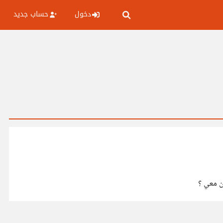
دخول
حساب جديد
ن معي ؟